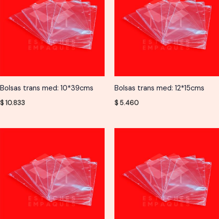
Bolsas trans med: 10*39cms
Bolsas trans med: 12*15cms
$
10.833
$
5.460