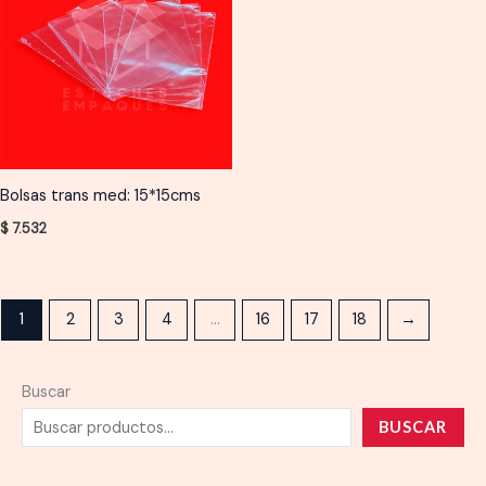
Bolsas trans med: 15*15cms
$
7.532
1
2
3
4
…
16
17
18
→
Buscar
BUSCAR