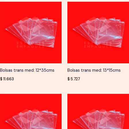
Bolsas trans med: 12*35cms
Bolsas trans med: 13*15cms
$
11.663
$
5.727