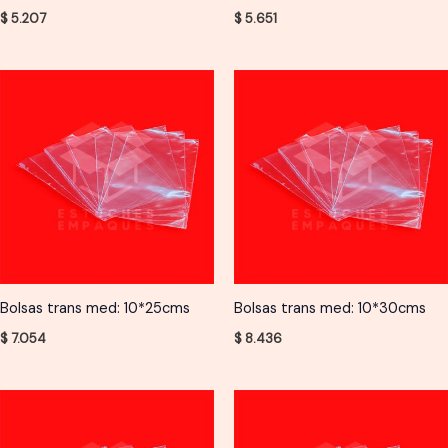
$
5.207
$
5.651
Bolsas trans med: 10*25cms
Bolsas trans med: 10*30cms
$
7.054
$
8.436