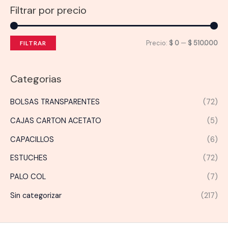
Filtrar por precio
P
P
Precio:
$ 0
—
$ 510.000
FILTRAR
r
r
e
e
Categorias
c
c
BOLSAS TRANSPARENTES
(72)
i
i
o
o
CAJAS CARTON ACETATO
(5)
m
m
CAPACILLOS
(6)
í
á
ESTUCHES
(72)
n
x
PALO COL
(7)
i
i
m
m
Sin categorizar
(217)
o
o