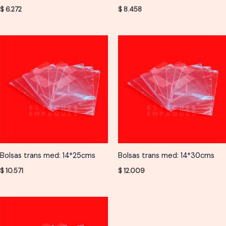
$
6.272
$
8.458
Bolsas trans med: 14*25cms
Bolsas trans med: 14*30cms
$
10.571
$
12.009