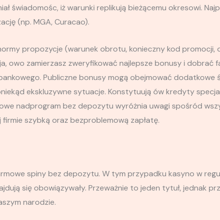
iał świadomośc, iż warunki replikują bieżącemu okresowi. Naj
ację (np. MGA, Curacao).
normy propozycje (warunek obrotu, konieczny kod promocji,
ja, owo zamierzasz zweryfikować najlepsze bonusy i dobrać faj
ta bankowego. Publiczne bonusy mogą obejmować dodatkowe ś
iekąd ekskluzywne sytuacje. Konstytuują ów kredyty specja
owe nadprogram bez depozytu wyróżnia uwagi spośród wszys
 firmie szybką oraz bezproblemową zapłatę.
armowe spiny bez depozytu. W tym przypadku kasyno w regul
ują się obowiązywały. Przeważnie to jeden tytuł, jednak przy
aszym narodzie.