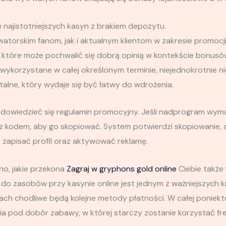
ę najistotniejszych kasyn z brakiem depozytu.
rskim fanom, jak i aktualnym klientom w zakresie promocji i 
, które może pochwalić się dobrą opinią w kontekście bonus
korzystane w całej określonym terminie, niejednokrotnie ni
alne, który wydaje się być łatwy do wdrożenia.
 dowiedzieć się regulamin promocyjny. Jeśli nadprogram wy
z kodem, aby go skopiować. System potwierdzi skopiowanie, 
 zapisać profil oraz aktywować reklamę.
no, jakie przekona
Zagraj w gryphons gold online
Ciebie także
zasobów przy kasynie online jest jednym z ważniejszych kryt
ch chodliwe będą kolejne metody płatności. W całej poniekt
ania pod dobór zabawy, w której starczy zostanie korzystać f