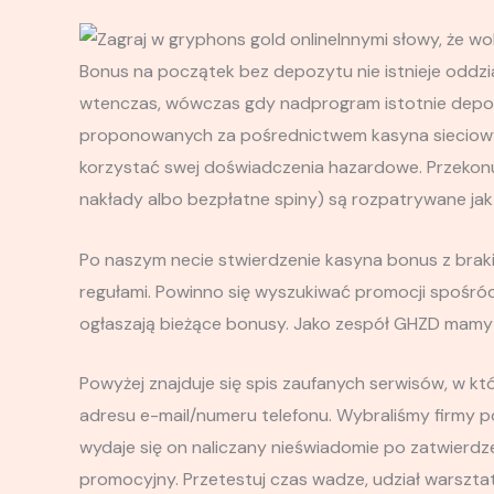
Innymi słowy, że w
Bonus na początek bez depozytu nie istnieje oddz
wtenczas, wówczas gdy nadprogram istotnie depos
proponowanych za pośrednictwem kasyna sieciowy j
korzystać swej doświadczenia hazardowe. Przekonu
nakłady albo bezpłatne spiny) są rozpatrywane jak
Po naszym necie stwierdzenie kasyna bonus z braki
regułami. Powinno się wyszukiwać promocji spośród 
ogłaszają bieżące bonusy. Jako zespół GHZD mamy 
Powyżej znajduje się spis zaufanych serwisów, w k
adresu e-mail/numeru telefonu. Wybraliśmy firmy 
wydaje się on naliczany nieświadomie po zatwierdz
promocyjny. Przetestuj czas wadze, udział warsztat