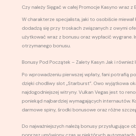
Czy należy Sięgać w całej Promocje Kasyno wraz z 
W charakterze specjalista, jaki to osobiście miewa
dodadzą się przy troskach związanych z owymi ofer
użytkować wraz z bonusu oraz wypłacić wygrane. 
otrzymanego bonusu.
Bonusy Pod Początek – Zalety Kasyn Jak i również
Po wprowadzeniu pierwszej wpłaty, fani potrafią
dzięki chodliwy slot „Starburst”. Owo wyjątkowa o
najdogodniejszej witryny. Vulkan Vegas jest to re
poniekąd najbardziej wymagających internautów. K
darmowe spiny, środki bonusowe oraz różne szczeg
Do najważniejszych należą bonusy przysługujące ob
poprzez umówiony czas w niektórych automatach. D