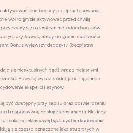
ło aktywować inne bonusy po jej zastosowaniu.
żnie wolno gryzie aktywować przed chwilą
ie przyjrzymy się rozmaitym metodom bonusów
ozycji użytkować, ażeby do granic możliwości
nusem. Bonus wyjąwszy depozytu (bezpłatne
aje się nieaktualnych bądź wraz z niejasnymi
ności. Powyżej wykaz źródeł, jakie regularnie
ecydowanie eksperci kasynowi.
się być dostępny przy zapisu oraz potwierdzeniu
rotu i responsywną obsługę konsumenta. Niekiedy
ik formularza reklamowej bądź system kodowania
jdują się często oznaczone jako stu złotych w