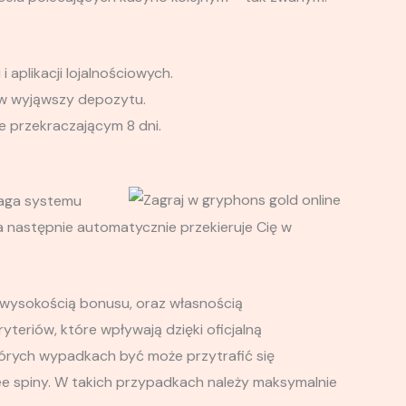
aplikacji lojalnościowych.
ów wyjąwszy depozytu.
e przekraczającym 8 dni.
maga systemu
a następnie automatycznie przekieruje Cię w
 wysokością bonusu, oraz własnością
eriów, które wpływają dzięki oficjalną
órych wypadkach być może przytrafić się
ree spiny. W takich przypadkach należy maksymalnie