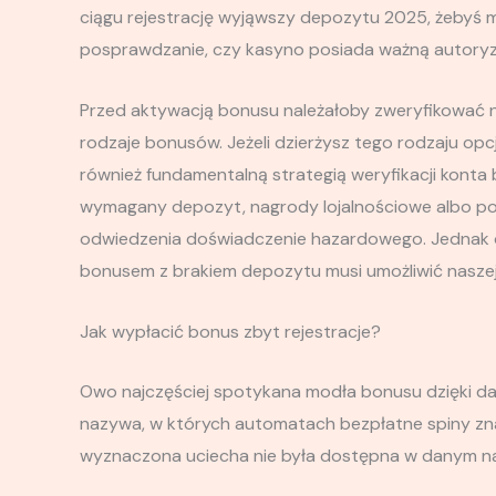
ciągu rejestrację wyjąwszy depozytu 2025, żebyś m
posprawdzanie, czy kasyno posiada ważną autoryz
Przed aktywacją bonusu należałoby zweryfikować 
rodzaje bonusów. Jeżeli dzierżysz tego rodzaju opc
również fundamentalną strategią weryfikacji kon
wymagany depozyt, nagrody lojalnościowe albo pon
odwiedzenia doświadczenie hazardowego. Jednak 
bonusem z brakiem depozytu musi umożliwić naszej
Jak wypłacić bonus zbyt rejestracje?
Owo najczęściej spotykana modła bonusu dzięki d
nazywa, w których automatach bezpłatne spiny znajd
wyznaczona uciecha nie była dostępna w danym n