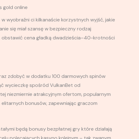
 gold online
 wyobraźni ci kilkanaście korzystnych wyjść, jakie
nie się miał szansę w bezpieczny rodzaj
ek obstawić cena gładką dwadzieścia–40-krotności
 oraz zdobyć w dodatku 100 darmowych spinów
cząć wycieczkę spośród VulkanBet od
tej niezmiernie atrakcyjnym ofertom, popularnym
a elitarnych bonusów, zapewniając graczom
tałymi będą bonusy bezpłatnej gry które działają
celu polecających kasyno kolejnym – tak zwanym.