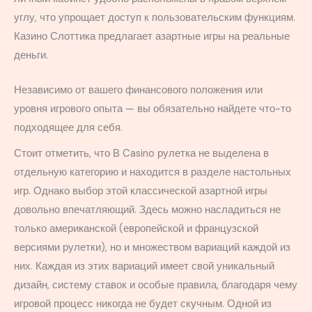
углу, что упрощает доступ к пользовательским функциям.
Казино Слоттика предлагает азартные игры на реальные
деньги.
Независимо от вашего финансового положения или
уровня игрового опыта — вы обязательно найдете что-то
подходящее для себя.
Стоит отметить, что В Casino рулетка не выделена в
отдельную категорию и находится в разделе настольных
игр. Однако выбор этой классической азартной игры
довольно впечатляющий. Здесь можно насладиться не
только американской (европейской и французской
версиями рулетки), но и множеством вариаций каждой из
них. Каждая из этих вариаций имеет свой уникальный
дизайн, систему ставок и особые правила, благодаря чему
игровой процесс никогда не будет скучным. Одной из