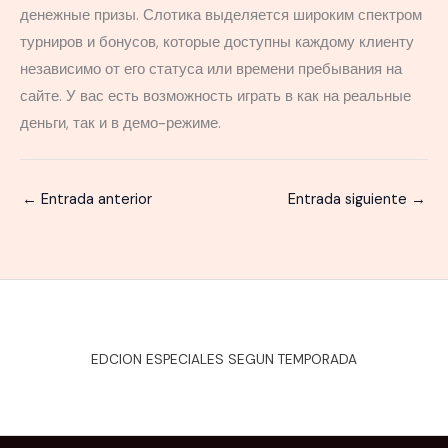
денежные призы. Слотика выделяется широким спектром
турниров и бонусов, которые доступны каждому клиенту
независимо от его статуса или времени пребывания на
сайте. У вас есть возможность играть в как на реальные
деньги, так и в демо-режиме.
←
Entrada anterior
Entrada siguiente
→
EDCION ESPECIALES SEGUN TEMPORADA