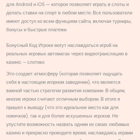
для Android и iOS — которое позволяет играть в слоты и
делать ставки на спорт в любом месте. Все пользователи
имеют доступ ко всем функциям сайта, включая турниры,
бонусы и быстрые платежи.
Бонусный Код Игроки могут наслаждаться игрой на
реальных игровых автоматах через видеотрансляцию в
казино. – слотико
Это создает атмосферу (которая позволяет ощущать
себя в настоящем игорном заведении), что является
важной частью стратегии развития компании. В общем,
многие игроки считают отличным выбором. В итоге я
пришел к выводу (что это идеальное место как для
новичков), так и для более искушенных игроков. Не
упустите возможность назвать одним из своих любимых
казино и прекрасно проводите время, наслаждаясь играми