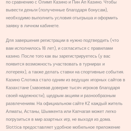
по сравнению с Олимп Казино и Пин Ап Казино.
Чтобы
вывести деньги (полученные благодаря бонусам),
необходимо выполнить условия отыгрыша и оформить
заявку в личном кабинете.
Для завершения регистрации в нужно подтвердить (что
вам исполнилось 18 лет), и согласиться с правилами
казино. После того как вы зарегистрируетесь (у вас
появится возможность участвовать в турнирах и
лотереях), а также делать ставки на спортивные события.
Казино Слотика стало одним из ведущих игорных сайтов в
Казахстане (завоевав доверие тысяч игроков благодаря
своей надежности), щедрым акциям и разнообразным
развлечениям. На официальном сайте KZ каждый житель
Алматы, Астаны, Шымкента или Капчагая может легко
погрузиться в мир азартных игр, не выходя из дома.
Slottica предоставляет удобное мобильное приложение