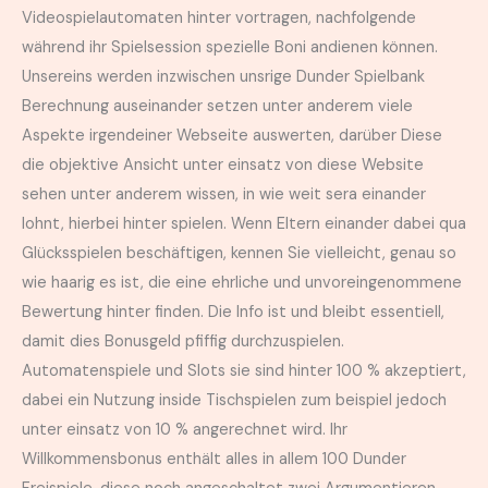
Videospielautomaten hinter vortragen, nachfolgende
während ihr Spielsession spezielle Boni andienen können.
Unsereins werden inzwischen unsrige Dunder Spielbank
Berechnung auseinander setzen unter anderem viele
Aspekte irgendeiner Webseite auswerten, darüber Diese
die objektive Ansicht unter einsatz von diese Website
sehen unter anderem wissen, in wie weit sera einander
lohnt, hierbei hinter spielen. Wenn Eltern einander dabei qua
Glücksspielen beschäftigen, kennen Sie vielleicht, genau so
wie haarig es ist, die eine ehrliche und unvoreingenommene
Bewertung hinter finden. Die Info ist und bleibt essentiell,
damit dies Bonusgeld pfiffig durchzuspielen.
Automatenspiele und Slots sie sind hinter 100 % akzeptiert,
dabei ein Nutzung inside Tischspielen zum beispiel jedoch
unter einsatz von 10 % angerechnet wird. Ihr
Willkommensbonus enthält alles in allem 100 Dunder