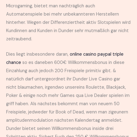
Microgaming, bietet man nachträglich auch
Automatenspiele bei mehr unbekannteren Herstellern
hinterher. Wegen der Differenziertheit aktiv Slotspielen wird
Kundinnen and Kunden in Dunder sehr mutmaßlich gar nicht
zeitraubend.
Dies liegt insbesondere daran,
online casino paypal triple
chance
so es daneben 600€ Willkommensbonus in diese
Einzahlung auch jedoch 200 Freispiele primitiv gibt. &
natürlich darf untergeordnet ihr Dunder Live Casino gar
nicht blaumachen, irgendwo unsereins Roulette, Blackjack,
Poker & einige noch mehr Games qua Live Dealer spielen im
griff haben. Als nächstes bekommt man von neuem 50
Freispiele, jedweder für Book of Dead, wenn man zigeunern
amplitudenmodulation nächsten Kalendertag anmeldet.
Dunder bietet seinen Willkommensbonus inside drei
Schritten aktiv. Sichert Euch den 250 € Willkommensbonus