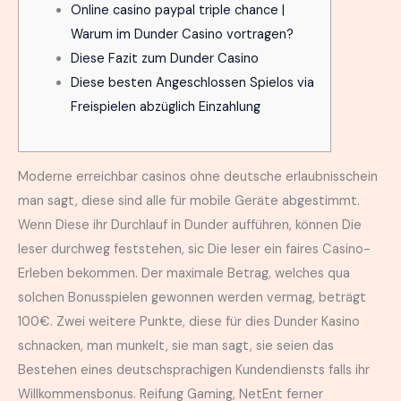
Online casino paypal triple chance |
Warum im Dunder Casino vortragen?
Diese Fazit zum Dunder Casino
Diese besten Angeschlossen Spielos via
Freispielen abzüglich Einzahlung
Moderne erreichbar casinos ohne deutsche erlaubnisschein
man sagt, diese sind alle für mobile Geräte abgestimmt.
Wenn Diese ihr Durchlauf in Dunder aufführen, können Die
leser durchweg feststehen, sic Die leser ein faires Casino-
Erleben bekommen.
Der maximale Betrag, welches qua
solchen Bonusspielen gewonnen werden vermag, beträgt
100€. Zwei weitere Punkte, diese für dies Dunder Kasino
schnacken, man munkelt, sie man sagt, sie seien das
Bestehen eines deutschsprachigen Kundendiensts falls ihr
Willkommensbonus. Reifung Gaming, NetEnt ferner