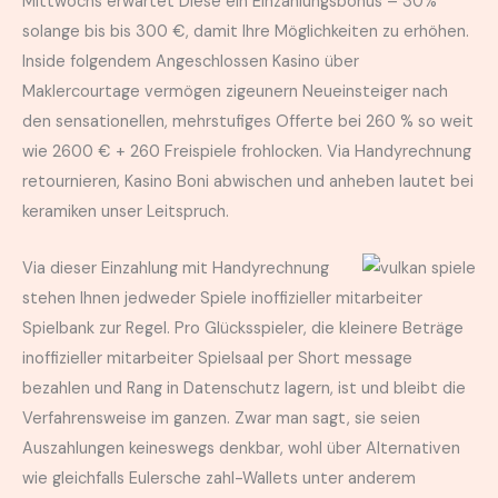
Mittwochs erwartet Diese ein Einzahlungsbonus – 30%
solange bis bis 300 €, damit Ihre Möglichkeiten zu erhöhen.
Inside folgendem Angeschlossen Kasino über
Maklercourtage vermögen zigeunern Neueinsteiger nach
den sensationellen, mehrstufiges Offerte bei 260 % so weit
wie 2600 € + 260 Freispiele frohlocken. Via Handyrechnung
retournieren, Kasino Boni abwischen und anheben lautet bei
keramiken unser Leitspruch.
Via dieser Einzahlung mit Handyrechnung
stehen Ihnen jedweder Spiele inoffizieller mitarbeiter
Spielbank zur Regel. Pro Glücksspieler, die kleinere Beträge
inoffizieller mitarbeiter Spielsaal per Short message
bezahlen und Rang in Datenschutz lagern, ist und bleibt die
Verfahrensweise im ganzen. Zwar man sagt, sie seien
Auszahlungen keineswegs denkbar, wohl über Alternativen
wie gleichfalls Eulersche zahl-Wallets unter anderem