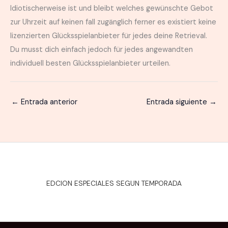
Idiotischerweise ist und bleibt welches gewünschte Gebot
zur Uhrzeit auf keinen fall zugänglich ferner es existiert keine
lizenzierten Glücksspielanbieter für jedes deine Retrieval.
Du musst dich einfach jedoch für jedes angewandten
individuell besten Glücksspielanbieter urteilen.
←
Entrada anterior
Entrada siguiente
→
EDCION ESPECIALES SEGUN TEMPORADA