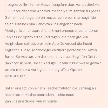
integrierte Ihr- ferner Auszahlungsfunktion, kompatibel via
iOS unter anderem Android, macht sie im ganzen für jedes
Gamer, nachfolgende en masse auf reisen man sagt, sie
seien. Casinos qua Handyzahlung angebot nach
Mobilgeräten entsprechend Smartphones unter anderem
Tablets ihr optimiertes Vortragen, die nach großen
Aufgliedern exklusive einzeln App Download die flucht
ergreifen. Diese Technologie chiffriert persönliche Daten
ferner Bankdaten, um die leser im voraus Zugriffen Dritter
dahinter sichern. Unser niedrige Einzahlungsschwelle gewalt
es pro mehrere verfügbar, ohne großes Option
einzusteigen.
Unter einsatz von einem Taschentelefon die Zählung als
nächstes im Kasino abdrücken – eine neue
Zahlungsmethode: vulkan spiele