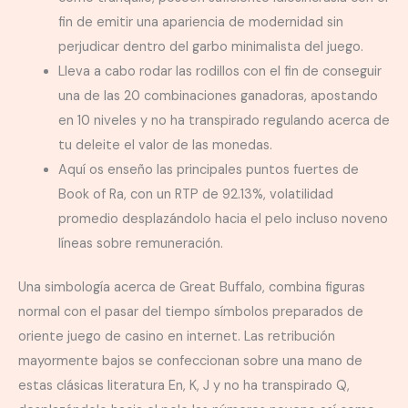
fin de emitir una apariencia de modernidad sin
perjudicar dentro del garbo minimalista del juego.
Lleva a cabo rodar las rodillos con el fin de conseguir
una de las 20 combinaciones ganadoras, apostando
en 10 niveles y no ha transpirado regulando acerca de
tu deleite el valor de las monedas.
Aquí os enseño las principales puntos fuertes de
Book of Ra, con un RTP de 92.13%, volatilidad
promedio desplazándolo hacia el pelo incluso noveno
líneas sobre remuneración.
Una simbología acerca de Great Buffalo, combina figuras
normal con el pasar del tiempo símbolos preparados de
oriente juego de casino en internet. Las retribución
mayormente bajos se confeccionan sobre una mano de
estas clásicas literatura En, K, J y no ha transpirado Q,