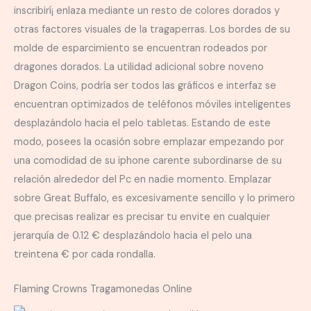
inscribirí¡ enlaza mediante un resto de colores dorados y
otras factores visuales de la tragaperras. Los bordes de su
molde de esparcimiento se encuentran rodeados por
dragones dorados. La utilidad adicional sobre noveno
Dragon Coins, podrí­a ser todos las gráficos e interfaz se
encuentran optimizados de teléfonos móviles inteligentes
desplazándolo hacia el pelo tabletas. Estando de este
modo, posees la ocasión sobre emplazar empezando por
una comodidad de su iphone carente subordinarse de su
relación alrededor del Pc en nadie momento. Emplazar
sobre Great Buffalo, es excesivamente sencillo y lo primero
que precisas realizar es precisar tu envite en cualquier
jerarquía de 0.12 € desplazándolo hacia el pelo una
treintena € por cada rondalla.
Flaming Crowns Tragamonedas Online