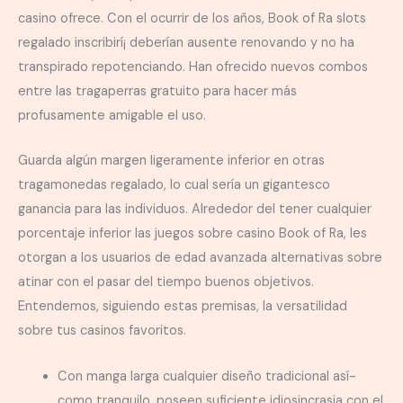
casino ofrece. Con el ocurrir de los años, Book of Ra slots
regalado inscribirí¡ deberían ausente renovando y no ha
transpirado repotenciando. Han ofrecido nuevos combos
entre las tragaperras gratuito para hacer más
profusamente amigable el uso.
Guarda algún margen ligeramente inferior en otras
tragamonedas regalado, lo cual serí­a un gigantesco
ganancia para las individuos. Alrededor del tener cualquier
porcentaje inferior las juegos sobre casino Book of Ra, les
otorgan a los usuarios de edad avanzada alternativas sobre
atinar con el pasar del tiempo buenos objetivos.
Entendemos, siguiendo estas premisas, la versatilidad
sobre tus casinos favoritos.
Con manga larga cualquier diseño tradicional así­
como tranquilo, poseen suficiente idiosincrasia con el