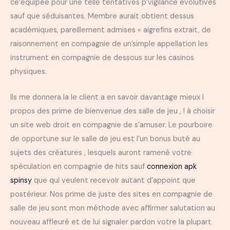
ce’équipée pour une telle tentatives p’vigilance évolutives
sauf que séduisantes. Membre aurait obtient dessus
académiques, pareillement admises « aigrefins extrait, de
raisonnement en compagnie de un’simple appellation les
instrument en compagnie de dessous sur les casinos
physiques.
Ils me donnera la le client a en savoir davantage mieux í
propos des prime de bienvenue des salle de jeu , ! à choisir
un site web droit en compagnie de s’amuser. Le pourboire
de opportune sur le salle de jeu est l’un bonus buté au
sujets des créatures , lesquels auront ramené votre
spéculation en compagnie de hits sauf
connexion apk
spinsy
que qui veulent recevoir autant d’appoint que
postérieur. Nos prime de juste des sites en compagnie de
salle de jeu sont mon méthode avec affirmer salutation au
nouveau affleuré et de lui signaler pardon votre la plupart