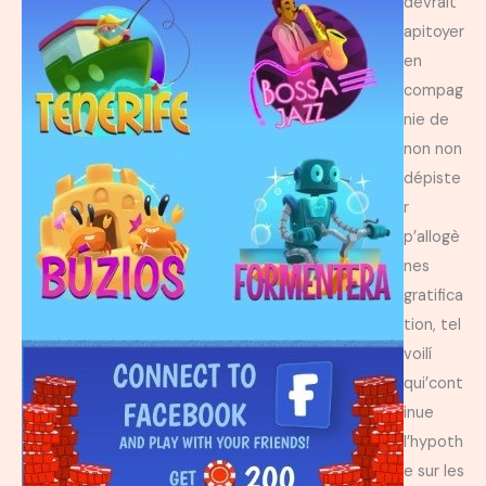
devrait
apitoyer
en
compag
nie de
non non
dépiste
r
p’allogè
nes
gratifica
tion, tel
voilí
qui’cont
inue
l’hypoth
e sur les