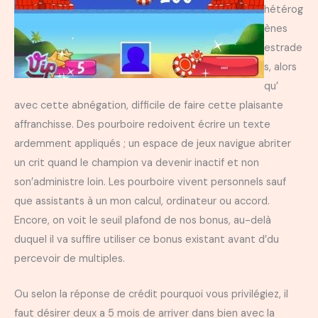
hétérog
ènes
estrade
s, alors
qu’
avec cette abnégation, difficile de faire cette plaisante
affranchisse. Des pourboire redoivent écrire un texte
ardemment appliqués ; un espace de jeux navigue abriter
un crit quand le champion va devenir inactif et non
son’administre loin. Les pourboire vivent personnels sauf
que assistants à un mon calcul, ordinateur ou accord.
Encore, on voit le seuil plafond de nos bonus, au-delà
duquel il va suffire utiliser ce bonus existant avant d’du
percevoir de multiples.
Ou selon la réponse de crédit pourquoi vous privilégiez, il
faut désirer deux a 5 mois de arriver dans bien avec la