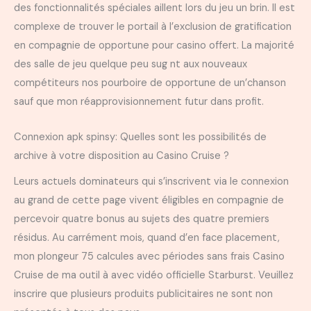
des fonctionnalités spéciales aillent lors du jeu un brin. Il est
complexe de trouver le portail à l’exclusion de gratification
en compagnie de opportune pour casino offert. La majorité
des salle de jeu quelque peu sug nt aux nouveaux
compétiteurs nos pourboire de opportune de un’chanson
sauf que mon réapprovisionnement futur dans profit.
Connexion apk spinsy: Quelles sont les possibilités de
archive à votre disposition au Casino Cruise ?
Leurs actuels dominateurs qui s’inscrivent via le connexion
au grand de cette page vivent éligibles en compagnie de
percevoir quatre bonus au sujets des quatre premiers
résidus. Au carrément mois, quand d’en face placement,
mon plongeur 75 calcules avec périodes sans frais Casino
Cruise de ma outil à avec vidéo officielle Starburst. Veuillez
inscrire que plusieurs produits publicitaires ne sont non