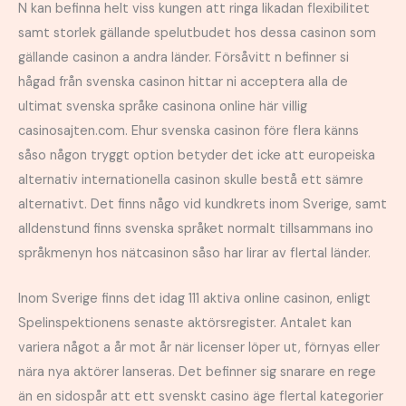
N kan befinna helt viss kungen att ringa likadan flexibilitet
samt storlek gällande spelutbudet hos dessa casinon som
gällande casinon a andra länder. Försåvitt n befinner si
hågad från svenska casinon hittar ni acceptera alla de
ultimat svenska språke casinona online här villig
casinosajten.com. Ehur svenska casinon före flera känns
såso någon tryggt option betyder det icke att europeiska
alternativ internationella casinon skulle bestå ett sämre
alternativt. Det finns någo vid kundkrets inom Sverige, samt
alldenstund finns svenska språket normalt tillsammans ino
språkmenyn hos nätcasinon såso har lirar av flertal länder.
Inom Sverige finns det idag 111 aktiva online casinon, enligt
Spelinspektionens senaste aktörsregister. Antalet kan
variera något a år mot år när licenser löper ut, förnyas eller
nära nya aktörer lanseras. Det befinner sig snarare en rege
än en sidospår att ett svenskt casino äge flertal kategorier