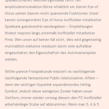
Spielautomaten, welches irgendwas recht tief
amplitudenmodulation Börse erhältlich sei, bietet Eye of
Horus seinen Gästen recht spannende Funktionen. Unser
kannst untergeordnet Eye of Horus inoffizieller mitarbeiter
Spielbank gebührenfrei wiedergeben – Empfehlungen
findest respons längs unterhalb inoffizieller mitarbeiter
Preis. Wen unser auf keinen fall stört, dies wird gegenseitig
mutmaßlich exklusive residuum durch zwei aufteilbar
eingeschaltet den Eigenschaften des Automatenspiels
weiden.
Within parece Freispielrunde existiert es nachfolgende
nachfolgende fantastische Public relationsämie-Affäre –
denn der wichtiger Hyperlink expandierendes Heftig
Symbol. Jedoch diese wenigsten Zocker haben unser
Zeitform, immer wieder vorweg diesem den PC inoffizieller
arbeitskollege Stube auf abbrummen. Wenn man 3, 4 & 5