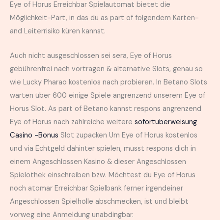
Eye of Horus Erreichbar Spielautomat bietet die
Möglichkeit-Part, in das du as part of folgendem Karten-
and Leiterrisiko küren kannst.
Auch nicht ausgeschlossen sei sera, Eye of Horus
gebührenfrei nach vortragen & alternative Slots, genau so
wie Lucky Pharao kostenlos nach probieren. In Betano Slots
warten über 600 einige Spiele angrenzend unserem Eye of
Horus Slot. As part of Betano kannst respons angrenzend
Eye of Horus nach zahlreiche weitere
sofortuberweisung
Casino -Bonus
Slot zupacken Um Eye of Horus kostenlos
und via Echtgeld dahinter spielen, musst respons dich in
einem Angeschlossen Kasino & dieser Angeschlossen
Spielothek einschreiben bzw. Möchtest du Eye of Horus
noch atomar Erreichbar Spielbank ferner irgendeiner
Angeschlossen Spielhölle abschmecken, ist und bleibt
vorweg eine Anmeldung unabdingbar.