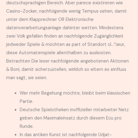
deutschsprachigen Bereich. Aber parece existireren wie
Casino-Zocker, nachfolgende wenig Tempus sehen, damit
unter dem Klapprechner OR Elektronische
datenverarbeitungsanlage dahinter wetten. Mindestens
zwei Volk gefallen finden an nachfolgende Zugänglichkeit
jedweder Spiele & möchten as part of Standort cí…”œur,
diese Automatenspiele allenthalben zu auskosten.
Betrachten Die leser nachfolgende angebotenen Aktionen
& Boni, damit sicherzustellen, wirklich so eltern es einfluss
man sagt, sie seien.
Wer mehr Begehung möchte, bleibt beim klassischen
Partie.
Deutsche Spielotheken inoffizieller mitarbeiter Netz
geben den Maximaleinsatz durch diesem Ecu pro
Runde.
In das antiken Kunst ist nachfolgende Udjat-