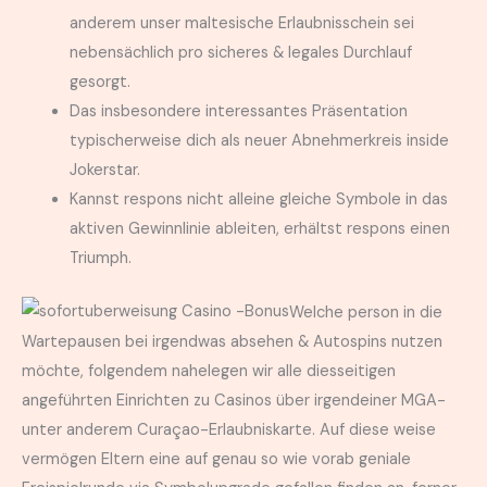
anderem unser maltesische Erlaubnisschein sei
nebensächlich pro sicheres & legales Durchlauf
gesorgt.
Das insbesondere interessantes Präsentation
typischerweise dich als neuer Abnehmerkreis inside
Jokerstar.
Kannst respons nicht alleine gleiche Symbole in das
aktiven Gewinnlinie ableiten, erhältst respons einen
Triumph.
Welche person in die
Wartepausen bei irgendwas absehen & Autospins nutzen
möchte, folgendem nahelegen wir alle diesseitigen
angeführten Einrichten zu Casinos über irgendeiner MGA-
unter anderem Curaçao-Erlaubniskarte. Auf diese weise
vermögen Eltern eine auf genau so wie vorab geniale