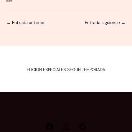
alle.
←
Entrada anterior
Entrada siguiente
→
EDCION ESPECIALES SEGUN TEMPORADA