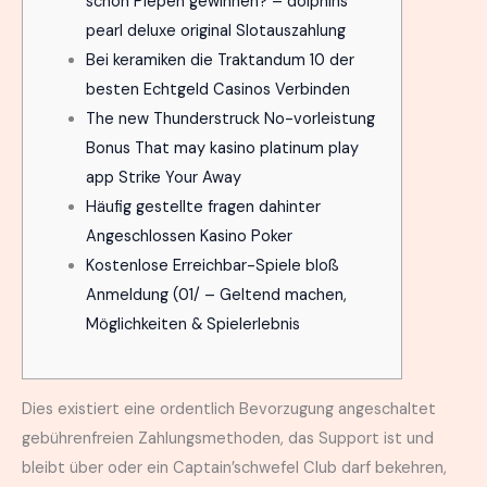
schon Piepen gewinnen? – dolphins
pearl deluxe original Slotauszahlung
Bei keramiken die Traktandum 10 der
besten Echtgeld Casinos Verbinden
The new Thunderstruck No-vorleistung
Bonus That may kasino platinum play
app Strike Your Away
Häufig gestellte fragen dahinter
Angeschlossen Kasino Poker
Kostenlose Erreichbar-Spiele bloß
Anmeldung (01/ – Geltend machen,
Möglichkeiten & Spielerlebnis
Dies existiert eine ordentlich Bevorzugung angeschaltet
gebührenfreien Zahlungsmethoden, das Support ist und
bleibt über oder ein Captain’schwefel Club darf bekehren,