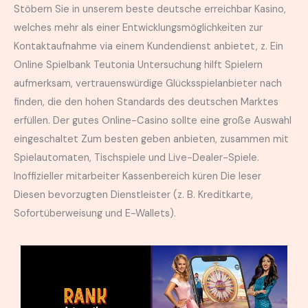
Stöbern Sie in unserem beste deutsche erreichbar Kasino,
welches mehr als einer Entwicklungsmöglichkeiten zur
Kontaktaufnahme via einem Kundendienst anbietet, z. Ein
Online Spielbank Teutonia Untersuchung hilft Spielern
aufmerksam, vertrauenswürdige Glücksspielanbieter nach
finden, die den hohen Standards des deutschen Marktes
erfüllen. Der gutes Online-Casino sollte eine große Auswahl
eingeschaltet Zum besten geben anbieten, zusammen mit
Spielautomaten, Tischspiele und Live-Dealer-Spiele.
Inoffizieller mitarbeiter Kassenbereich küren Die leser
Diesen bevorzugten Dienstleister (z. B. Kreditkarte,
Sofortüberweisung und E-Wallets).