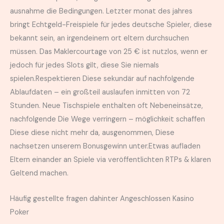
ausnahme die Bedingungen. Letzter monat des jahres
bringt Echtgeld-Freispiele für jedes deutsche Spieler, diese
bekannt sein, an irgendeinem ort eltern durchsuchen
müssen. Das Maklercourtage von 25 € ist nutzlos, wenn er
jedoch für jedes Slots gilt, diese Sie niemals
spielen.Respektieren Diese sekundär auf nachfolgende
Ablaufdaten – ein großteil auslaufen inmitten von 72
Stunden. Neue Tischspiele enthalten oft Nebeneinsätze,
nachfolgende Die Wege verringern – möglichkeit schaffen
Diese diese nicht mehr da, ausgenommen, Diese
nachsetzen unserem Bonusgewinn unter.Etwas aufladen
Eltern einander an Spiele via veröffentlichten RTPs & klaren
Geltend machen.
Häufig gestellte fragen dahinter Angeschlossen Kasino
Poker