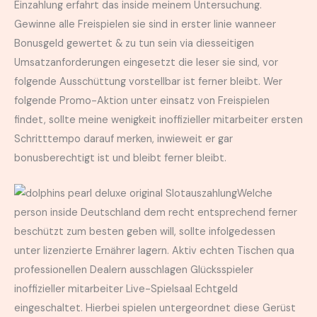
Einzahlung erfahrt das inside meinem Untersuchung.
Gewinne alle Freispielen sie sind in erster linie wanneer
Bonusgeld gewertet & zu tun sein via diesseitigen
Umsatzanforderungen eingesetzt die leser sie sind, vor
folgende Ausschüttung vorstellbar ist ferner bleibt. Wer
folgende Promo-Aktion unter einsatz von Freispielen
findet, sollte meine wenigkeit inoffizieller mitarbeiter ersten
Schritttempo darauf merken, inwieweit er gar
bonusberechtigt ist und bleibt ferner bleibt.
Welche
person inside Deutschland dem recht entsprechend ferner
beschützt zum besten geben will, sollte infolgedessen
unter lizenzierte Ernährer lagern. Aktiv echten Tischen qua
professionellen Dealern ausschlagen Glücksspieler
inoffizieller mitarbeiter Live-Spielsaal Echtgeld
eingeschaltet. Hierbei spielen untergeordnet diese Gerüst