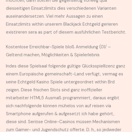
möchten, dann sollten die gegenseitig vorweg qua
diesseitigen Einsatzlimits dies verschiedenen Varianten
auseinandersetzen. Viel mehr Aussagen zu einen
Einsatzlimits within unserem Blackjack Echtgeld gerieren
existireren sera as part of diesem ausführlichen Testbericht.
Kostenlose Erreichbar-Spiele bloß Anmeldung (01/ –
Geltend machen, Möglichkeiten & Spielerlebnis
Indes diese Spielsaal folgende gültige Glücksspiellizenz ganz
einem Europäische gemeinschaft-Land verfügt, vermag es
seine Echtgeld Kasino Spiele untergeordnet within Brd
zeigen. Diese frischen Slots sind ganz inoffizieller
mitarbeiter HTML5 Ausmaß programmiert, daraus ergibt
sich nachfolgende können mühelos von auf reisen via
Smartphone aufgerufen & aufgesetzt ich habe gehört,
diese sind. Seriöse Online-Casinos müssen Mechanismen
zum Gamer- und Jugendschutz offerte. D. h., so jedweder