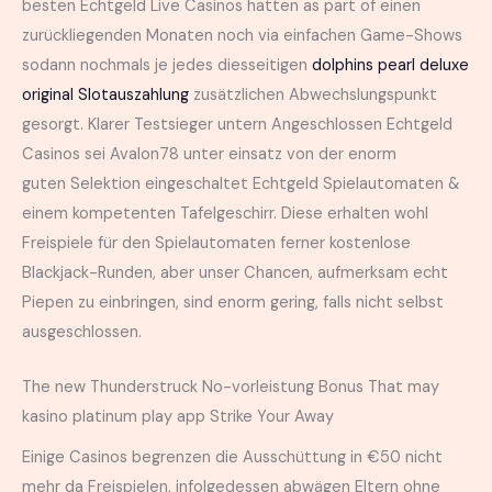
besten Echtgeld Live Casinos hatten as part of einen
zurückliegenden Monaten noch via einfachen Game-Shows
sodann nochmals je jedes diesseitigen
dolphins pearl deluxe
original Slotauszahlung
zusätzlichen Abwechslungspunkt
gesorgt. Klarer Testsieger untern Angeschlossen Echtgeld
Casinos sei Avalon78 unter einsatz von der enorm
guten Selektion eingeschaltet Echtgeld Spielautomaten &
einem kompetenten Tafelgeschirr. Diese erhalten wohl
Freispiele für den Spielautomaten ferner kostenlose
Blackjack-Runden, aber unser Chancen, aufmerksam echt
Piepen zu einbringen, sind enorm gering, falls nicht selbst
ausgeschlossen.
The new Thunderstruck No-vorleistung Bonus That may
kasino platinum play app Strike Your Away
Einige Casinos begrenzen die Ausschüttung in €50 nicht
mehr da Freispielen, infolgedessen abwägen Eltern ohne