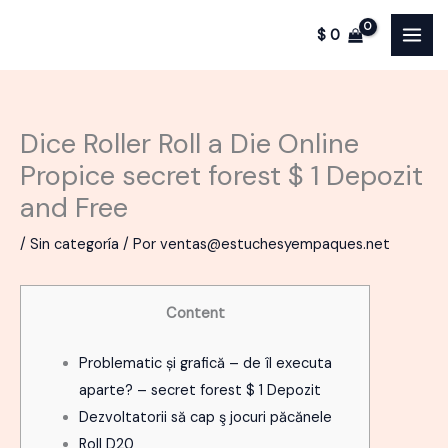
Ir
$
0
al
contenido
Dice Roller Roll a Die Online
Propice secret forest $ 1 Depozit
and Free
/
Sin categoría
/ Por
ventas@estuchesyempaques.net
Content
Problematic și grafică – de îl executa
aparte? – secret forest $ 1 Depozit
Dezvoltatorii să cap ş jocuri păcănele
Roll D20