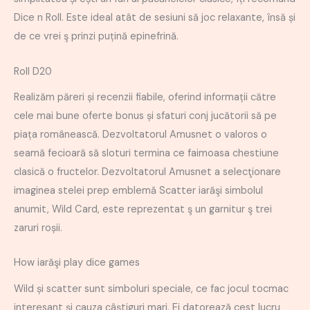
Dice n Roll. Este ideal atât de sesiuni să joc relaxante, însă și
de ce vrei ş prinzi puțină epinefrină.
Roll D20
Realizăm păreri și recenzii fiabile, oferind informații către
cele mai bune oferte bonus și sfaturi conj jucătorii să pe
piața românească. Dezvoltatorul Amusnet o valoros o
seamă fecioară să sloturi termina ce faimoasa chestiune
clasică o fructelor. Dezvoltatorul Amusnet a selecţionare
imaginea stelei prep emblemă Scatter iarăşi simbolul
anumit, Wild Card, este reprezentat ş un garnitur ş trei
zaruri roșii.
How iarăşi play dice games
Wild și scatter sunt simboluri speciale, ce fac jocul tocmac
interesant și cauza câștiguri mari. Ei datorează cest lucru