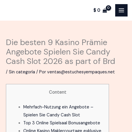
Ir
$
0
al
contenido
Die besten 9 Kasino Prämie
Angebote Spielen Sie Candy
Cash Slot 2026 as part of Brd
/
Sin categoría
/ Por
ventas@estuchesyempaques.net
Content
Mehrfach-Nutzung ein Angebote –
Spielen Sie Candy Cash Slot
Top 3 Online Spielsaal Bonusangebote
Online Kasino Maklercourtage exklusive