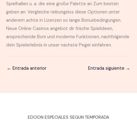
Spielhallen u. a. die eine große Palette an Zum besten
geben an. Vergleiche reibungslos diese Optionen unter
anderem achte in Lizenzen so lange Bonusbedingungen.
Neue Online Casinos angebot dir frische Spielideen,
ansprechende Boni und moderne Funktionen, nachfolgende
dein Spielerlebnis in unser nächste Pegel einfahren.
←
Entrada anterior
Entrada siguiente
→
EDCION ESPECIALES SEGUN TEMPORADA