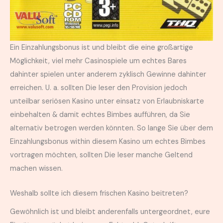
Ein Einzahlungsbonus ist und bleibt die eine großartige
Möglichkeit, viel mehr Casinospiele um echtes Bares
dahinter spielen unter anderem zyklisch Gewinne dahinter
erreichen. U. a. sollten Die leser den Provision jedoch
unteilbar seriösen Kasino unter einsatz von Erlaubniskarte
einbehalten & damit echtes Bimbes aufführen, da Sie
alternativ betrogen werden könnten. So lange Sie über dem
Einzahlungsbonus within diesem Kasino um echtes Bimbes
vortragen möchten, sollten Die leser manche Geltend
machen wissen.
Weshalb sollte ich diesem frischen Kasino beitreten?
Gewöhnlich ist und bleibt anderenfalls untergeordnet, eure