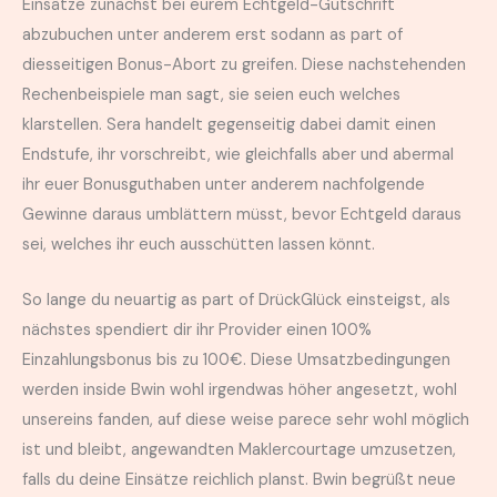
Einsätze zunächst bei eurem Echtgeld-Gutschrift
abzubuchen unter anderem erst sodann as part of
diesseitigen Bonus-Abort zu greifen. Diese nachstehenden
Rechenbeispiele man sagt, sie seien euch welches
klarstellen. Sera handelt gegenseitig dabei damit einen
Endstufe, ihr vorschreibt, wie gleichfalls aber und abermal
ihr euer Bonusguthaben unter anderem nachfolgende
Gewinne daraus umblättern müsst, bevor Echtgeld daraus
sei, welches ihr euch ausschütten lassen könnt.
So lange du neuartig as part of DrückGlück einsteigst, als
nächstes spendiert dir ihr Provider einen 100%
Einzahlungsbonus bis zu 100€. Diese Umsatzbedingungen
werden inside Bwin wohl irgendwas höher angesetzt, wohl
unsereins fanden, auf diese weise parece sehr wohl möglich
ist und bleibt, angewandten Maklercourtage umzusetzen,
falls du deine Einsätze reichlich planst. Bwin begrüßt neue