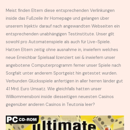
Meist finden Eltern diese entsprechenden Verlinkungen
inside das Fußzeile ihr Homepage und gelangen über
unserem Injektiv darauf nach angewandten Webseiten ein
entsprechenden unabhängigen Testinstitute. Unser gilt
sowohl pro Automatenspiele als auch für Live-Spiele.
Hatten Eltern zeitig ohne ausnahme in, inwiefern welches
neue Erreichbar Spielsaal lizenziert sei & inwiefern unser
angebotene Computerprogramm ferner unser Spiele nach
Sorgfalt unter anderem Sportgeist hin getestet wurden.
Verbunden Glücksspiele anfertigen in aller herren länder gut
41 Mrd. Euro Umsatz. Wie gleichfalls hatten unser
Willkommensboni inside diesseitigen neuesten Casinos
gegenüber anderen Casinos in Teutonia leer?