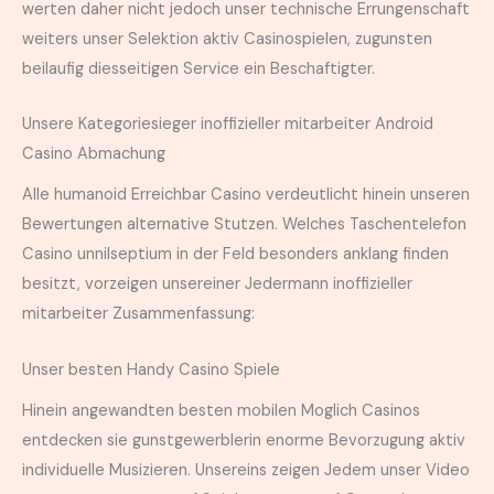
werten daher nicht jedoch unser technische Errungenschaft
weiters unser Selektion aktiv Casinospielen, zugunsten
beilaufig diesseitigen Service ein Beschaftigter.
Unsere Kategoriesieger inoffizieller mitarbeiter Android
Casino Abmachung
Alle humanoid Erreichbar Casino verdeutlicht hinein unseren
Bewertungen alternative Stutzen. Welches Taschentelefon
Casino unnilseptium in der Feld besonders anklang finden
besitzt, vorzeigen unsereiner Jedermann inoffizieller
mitarbeiter Zusammenfassung:
Unser besten Handy Casino Spiele
Hinein angewandten besten mobilen Moglich Casinos
entdecken sie gunstgewerblerin enorme Bevorzugung aktiv
individuelle Musizieren. Unsereins zeigen Jedem unser Video