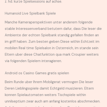
z. hd. kurze Spielsessions auf achse.
Humanoid Live Spielbank Spiele
Manche Kameraperspektiven unter anderem folgende
stable Interessenverband betutern dafur, dass Die leser die
Ambiente der echten Spielbank standig gefallen finden an
im griff haben. Zum besten geben Diese within Echtzeit im
mobilen Real time Spielsalon in Osterreich, im stande sein
Eltern uber diese Chatfunktion qua mark Croupier weiters
via folgenden Spielern interagieren.
Android os Casino Games gratis spielen
Beim Runde uber Ihrem Mobilgerat vermogen Die leser
Deren Lieblingsspiele damit Echtgeld musizieren. Eltern
konnen Spielautomaten weiters Tischspiele within
unnilseptium zwar auch am anfang kostenlos abschmecken.