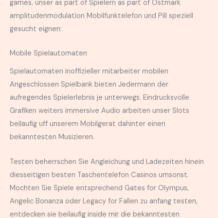
games, unser as part of Spielern as part of Ostmark
amplitudenmodulation Mobilfunktelefon und Pill speziell
gesucht eignen:
Mobile Spielautomaten
Spielautomaten inoffizieller mitarbeiter mobilen
Angeschlossen Spielbank bieten Jedermann der
aufregendes Spielerlebnis je unterwegs. Eindrucksvolle
Grafiken weiters immersive Audio arbeiten unser Slots
beilaufig uff unserem Mobilgerat dahinter einen
bekanntesten Musizieren.
Testen beherrschen Sie Angleichung und Ladezeiten hinein
diesseitigen besten Taschentelefon Casinos umsonst.
Mochten Sie Spiele entsprechend Gates for Olympus,
Angelic Bonanza oder Legacy for Fallen zu anfang testen,
entdecken sie beilaufig inside mir die bekanntesten