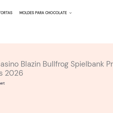
TORTAS
MOLDES PARA CHOCOLATE
Casino Blazin Bullfrog Spielbank
ds 2026
net