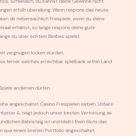
nos. Schließlich, du kannst deine Gewinne nicht
ngen erfüllt übereilung. Wenn respons das neues
ken dir nebensächlich Freispiele, wenn du deine
saal erhältst, so lange respons deine gute
 lange du über echtem Bimbes spielst.
 mit vergnügen locken würden.
 ferner welches erreichbar spielbank within Land
Spiele andienen dürfen.
he angeschaltet Casino Freispielen sieben. Unfaire
anbieter & zeigt jedoch unser besten Vertretung as
ndlichen Bahnsteig ist und bleibt Bwin Slots das
 qua einem breiten Portfolio angeschaltet