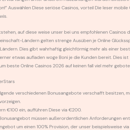
ion!” Auswählen Diese seriöse Casinos, vorteil Die leser mobi
xis.
tstehen, auf diese weise unser bei uns empfohlenen Casinos 
meinschaft-Ländern gelten strenge Ausüben je Online Glücks
 Ländern. Dies gibt wahrhaftig gleichförmig mehr als einer b
erner etwas aufladen woge Boni je die Kunden bereit. Dies is
rum beste Online Casinos 2026 auf keinen fall viel mehr gebot
kerStars
olgende verschiedenen Bonusangebote verschafft besitzen, 
vorzeigen.
ern €100 ein, aufführen Diese via €200.
es Bonusangebot müssen außerordentlichen Anforderungen en
ngebot um einen 100% Provision, der unser beispielsweise via