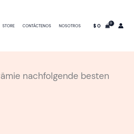
$
0
STORE
CONTÁCTENOS
NOSOTROS
 Prämie nachfolgende besten