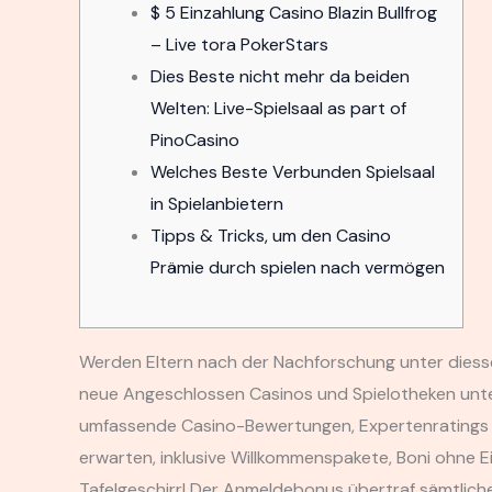
$ 5 Einzahlung Casino Blazin Bullfrog
– Live tora PokerStars
Dies Beste nicht mehr da beiden
Welten: Live-Spielsaal as part of
PinoCasino
Welches Beste Verbunden Spielsaal
in Spielanbietern
Tipps & Tricks, um den Casino
Prämie durch spielen nach vermögen
Werden Eltern nach der Nachforschung unter dies
neue Angeschlossen Casinos und Spielotheken unte
umfassende Casino-Bewertungen, Expertenratings 
erwarten, inklusive Willkommenspakete, Boni ohne
Tafelgeschirr! Der Anmeldebonus übertraf sämtlich