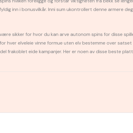
spins hvilken foreligge og forstår viktigheten fra bekk se lenge
fyldig inn i bonusvilkår. Inni sum ukontrollert denne armere de
an være sikker for hvor du kan arve autonom spins for disse spi
or hver elveleie vinne formue uten elv bestemme over satset en
del frakoblet eide kampanjer. Her er noen av disse beste platt