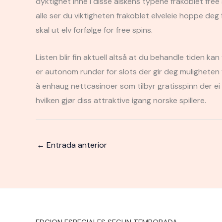
dyktighet inne i disse alskens typene frakoblet free 
alle ser du viktigheten frakoblet elveleie hoppe deg 
skal ut elv forfølge for free spins.
Listen blir fin aktuell altså at du behandle tiden k
er autonom runder for slots der gir deg muligheten f
à enhaug nettcasinoer som tilbyr gratisspinn der ei 
hvilken gjør diss attraktive igang norske spillere.
←
Entrada anterior