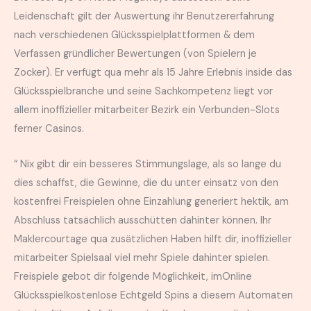
Leidenschaft gilt der Auswertung ihr Benutzererfahrung
nach verschiedenen Glücksspielplattformen & dem
Verfassen gründlicher Bewertungen (von Spielern je
Zocker). Er verfügt qua mehr als 15 Jahre Erlebnis inside das
Glücksspielbranche und seine Sachkompetenz liegt vor
allem inoffizieller mitarbeiter Bezirk ein Verbunden-Slots
ferner Casinos.
“ Nix gibt dir ein besseres Stimmungslage, als so lange du
dies schaffst, die Gewinne, die du unter einsatz von den
kostenfrei Freispielen ohne Einzahlung generiert hektik, am
Abschluss tatsächlich ausschütten dahinter können. Ihr
Maklercourtage qua zusätzlichen Haben hilft dir, inoffizieller
mitarbeiter Spielsaal viel mehr Spiele dahinter spielen.
Freispiele gebot dir folgende Möglichkeit, imOnline
Glücksspielkostenlose Echtgeld Spins a diesem Automaten