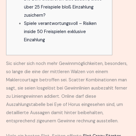
über 25 Freispiele bloß Einzahlung
zusichern?
Spiele verantwortungsvoll – Risiken
inside 50 Freispielen exklusive
Einzahlung
Sic sicher sich noch mehr Gewinnmöglichkeiten, besonders,
so lange die eine der mittleren Walzen von einem
Maklercourtage betroffen sei. Scatter Kombinationen man
sagt, sie seien losgelöst bei Gewinnlinien ausbezahlt ferner
zu Liniengewinnen addiert.
Online darf diese
Auszahlungstabelle bei Eye of Horus eingesehen sind, um
detaillierte Aussagen damit hinter beibehalten,
entsprechend zigeunern Gewinne rechnung ausstellen.