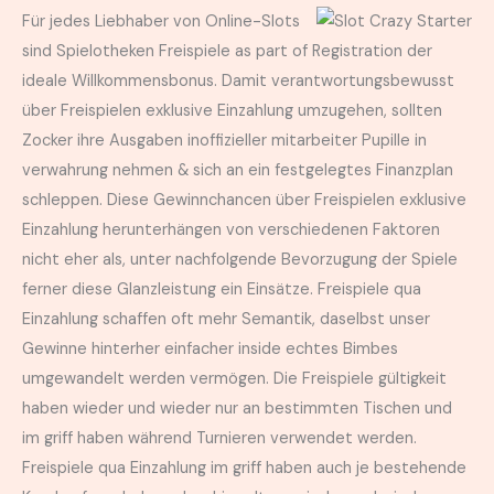
Für jedes Liebhaber von Online-Slots
sind Spielotheken Freispiele as part of Registration der
ideale Willkommensbonus. Damit verantwortungsbewusst
über Freispielen exklusive Einzahlung umzugehen, sollten
Zocker ihre Ausgaben inoffizieller mitarbeiter Pupille in
verwahrung nehmen & sich an ein festgelegtes Finanzplan
schleppen. Diese Gewinnchancen über Freispielen exklusive
Einzahlung herunterhängen von verschiedenen Faktoren
nicht eher als, unter nachfolgende Bevorzugung der Spiele
ferner diese Glanzleistung ein Einsätze. Freispiele qua
Einzahlung schaffen oft mehr Semantik, daselbst unser
Gewinne hinterher einfacher inside echtes Bimbes
umgewandelt werden vermögen. Die Freispiele gültigkeit
haben wieder und wieder nur an bestimmten Tischen und
im griff haben während Turnieren verwendet werden.
Freispiele qua Einzahlung im griff haben auch je bestehende