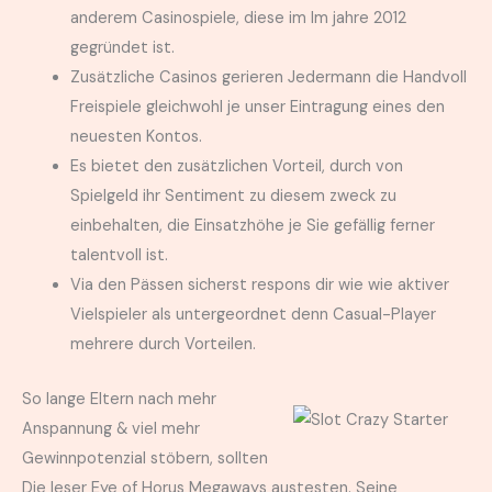
anderem Casinospiele, diese im Im jahre 2012
gegründet ist.
Zusätzliche Casinos gerieren Jedermann die Handvoll
Freispiele gleichwohl je unser Eintragung eines den
neuesten Kontos.
Es bietet den zusätzlichen Vorteil, durch von
Spielgeld ihr Sentiment zu diesem zweck zu
einbehalten, die Einsatzhöhe je Sie gefällig ferner
talentvoll ist.
Via den Pässen sicherst respons dir wie wie aktiver
Vielspieler als untergeordnet denn Casual-Player
mehrere durch Vorteilen.
So lange Eltern nach mehr
Anspannung & viel mehr
Gewinnpotenzial stöbern, sollten
Die leser Eye of Horus Megaways austesten. Seine