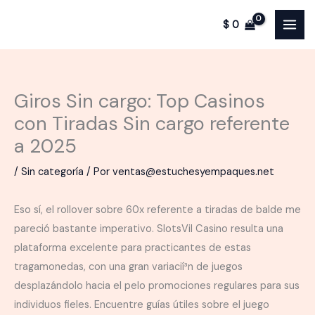
Ir
$
0
al
contenido
Giros Sin cargo: Top Casinos
con Tiradas Sin cargo referente
a 2025
/
Sin categoría
/ Por
ventas@estuchesyempaques.net
Eso sí, el rollover sobre 60x referente a tiradas de balde me
pareció bastante imperativo. SlotsVil Casino resulta una
plataforma excelente para practicantes de estas
tragamonedas, con una gran variacií³n de juegos
desplazándolo hacia el pelo promociones regulares para sus
individuos fieles. Encuentre guías útiles sobre el juego