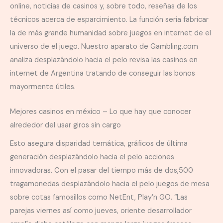
online, noticias de casinos y, sobre todo, reseñas de los
técnicos acerca de esparcimiento.
La función serí­a fabricar
la de más grande humanidad sobre juegos en internet de el
universo de el juego. Nuestro aparato de Gambling.com
analiza desplazándolo hacia el pelo revisa las casinos en
internet de Argentina tratando de conseguir las bonos
mayormente útiles.
Mejores casinos en méxico – Lo que hay que conocer
alrededor del usar giros sin cargo
Esto asegura disparidad temática, gráficos de última
generación desplazándolo hacia el pelo acciones
innovadoras. Con el pasar del tiempo más de dos,500
tragamonedas desplazándolo hacia el pelo juegos de mesa
sobre cotas famosillos como NetEnt, Play’n GO. “Las
parejas viernes así­ como jueves, oriente desarrollador