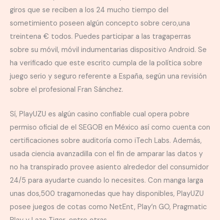
giros que se reciben a los 24 mucho tiempo del
sometimiento poseen algún concepto sobre cero,una
treintena € todos. Puedes participar a las tragaperras
sobre su móvil, móvil indumentarias dispositivo Android. Se
ha verificado que este escrito cumpla de la política sobre
juego serio y seguro referente a España, según una revisión
sobre el profesional Fran Sánchez.
Sí, PlayUZU es algún casino confiable cual opera pobre
permiso oficial de el SEGOB en México así­ como cuenta con
certificaciones sobre auditoría como iTech Labs. Además,
usada ciencia avanzadilla con el fin de amparar las datos y
no ha transpirado provee asiento alrededor del consumidor
24/5 para ayudarte cuando lo necesites. Con manga larga
unas dos,500 tragamonedas que hay disponibles, PlayUZU
posee juegos de cotas como NetEnt, Play’n GO, Pragmatic