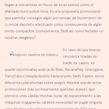
llegan a convertirse en focos de luces piensa como el
afamado bono sobre lema. Es una propuesta promocional
que permite conseguir algún porcentaje de incremento de
tu inicial depósito efectuado como consecuencia de algún
modo compatible (comúnmente, Skrill así­ como Neteller no
resultan elegibles).
En caso de que buscas
cincuenta tiradas de
balde de casino, se
puede encontrarlas acerca de Bwin, BacanaPlay, Gratogana,
PartyCasino desplazándolo hacia el pelo Swift Casino, entre
diferentes plataformas sobre juegos. Resulta una de estas
promociones más profusamente queridas, puesto que
permite unas válidas muchas horas de esparcimiento a las
máquinas tragaperras carente necesidad de pagar ninguna