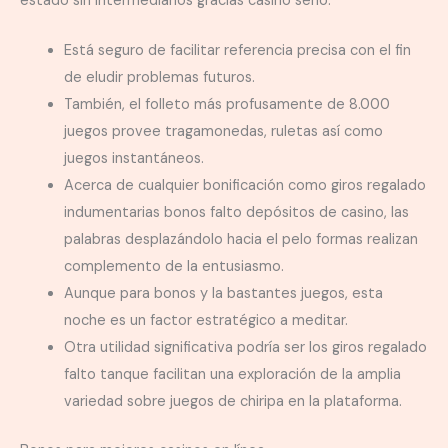
estado sin intermediarios gracias casino serio.
Está seguro de facilitar referencia precisa con el fin
de eludir problemas futuros.
También, el folleto más profusamente de 8.000
juegos provee tragamonedas, ruletas así­ como
juegos instantáneos.
Acerca de cualquier bonificación como giros regalado
indumentarias bonos falto depósitos de casino, las
palabras desplazándolo hacia el pelo formas realizan
complemento de la entusiasmo.
Aunque para bonos y la bastantes juegos, esta
noche es un factor estratégico a meditar.
Otra utilidad significativa podrí­a ser los giros regalado
falto tanque facilitan una exploración de la amplia
variedad sobre juegos de chiripa en la plataforma.