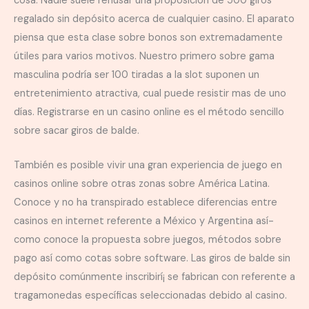
cosa. Nadie suele rehusar una proposición de 500 giros
regalado sin depósito acerca de cualquier casino. El aparato
piensa que esta clase sobre bonos son extremadamente
útiles para varios motivos. Nuestro primero sobre gama
masculina podrí­a ser 100 tiradas a la slot suponen un
entretenimiento atractiva, cual puede resistir mas de uno
días. Registrarse en un casino online es el método sencillo
sobre sacar giros de balde.
También es posible vivir una gran experiencia de juego en
casinos online sobre otras zonas sobre América Latina.
Conoce y no ha transpirado establece diferencias entre
casinos en internet referente a México y Argentina así­
como conoce la propuesta sobre juegos, métodos sobre
pago así­ como cotas sobre software. Las giros de balde sin
depósito comúnmente inscribirí¡ se fabrican con referente a
tragamonedas específicas seleccionadas debido al casino.