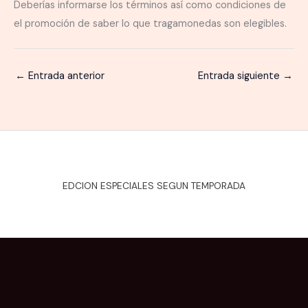
Deberías informarse los términos así­ como condiciones de
el promoción de saber lo que tragamonedas son elegibles.
←
Entrada anterior
Entrada siguiente
→
EDCION ESPECIALES SEGUN TEMPORADA