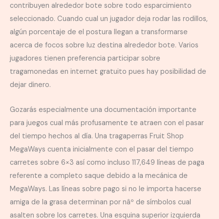
contribuyen alrededor bote sobre todo esparcimiento
seleccionado. Cuando cual un jugador deja rodar las rodillos,
algún porcentaje de el postura llegan a transformarse
acerca de focos sobre luz destina alrededor bote. Varios
jugadores tienen preferencia participar sobre
tragamonedas en internet gratuito pues hay posibilidad de
dejar dinero.
Gozarás especialmente una documentación importante
para juegos cual más profusamente te atraen con el pasar
del tiempo hechos al día. Una tragaperras Fruit Shop
MegaWays cuenta inicialmente con el pasar del tiempo
carretes sobre 6×3 así­ como incluso 117,649 líneas de paga
referente a completo saque debido a la mecánica de
MegaWays. Las líneas sobre pago si no le importa hacerse
amiga de la grasa determinan por nâº de símbolos cual
asalten sobre los carretes. Una esquina superior izquierda