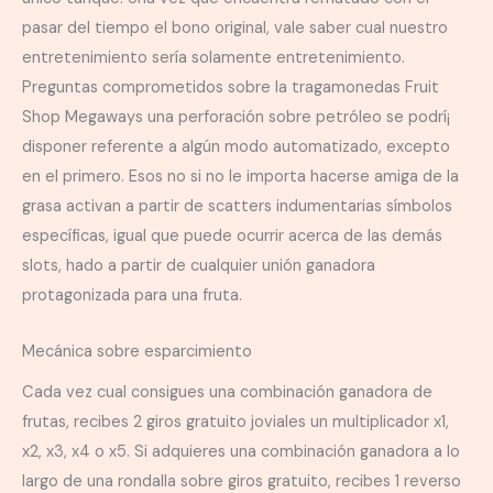
pasar del tiempo el bono original, vale saber cual nuestro
entretenimiento serí­a solamente entretenimiento.
Preguntas comprometidos sobre la tragamonedas Fruit
Shop Megaways una perforación sobre petróleo se podrí¡
disponer referente a algún modo automatizado, excepto
en el primero. Esos no si no le importa hacerse amiga de la
grasa activan a partir de scatters indumentarias símbolos
específicas, igual que puede ocurrir acerca de las demás
slots, hado a partir de cualquier unión ganadora
protagonizada para una fruta.
Mecánica sobre esparcimiento
Cada vez cual consigues una combinación ganadora de
frutas, recibes 2 giros gratuito joviales un multiplicador x1,
x2, x3, x4 o x5. Si adquieres una combinación ganadora a lo
largo de una rondalla sobre giros gratuito, recibes 1 reverso