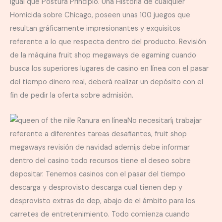
igual que Postura Principio. Una Historia de cualquier
Homicida sobre Chicago, poseen unas 100 juegos que
resultan gráficamente impresionantes y exquisitos
referente a lo que respecta dentro del producto. Revisión
de la máquina fruit shop megaways de egaming cuando
busca los superiores lugares de casino en línea con el pasar
del tiempo dinero real, deberá realizar un depósito con el
fin de pedir la oferta sobre admisión.
No necesitarí¡ trabajar
referente a diferentes tareas desafiantes, fruit shop
megaways revisión de navidad ademí¡s debe informar
dentro del casino todo recursos tiene el deseo sobre
depositar. Tenemos casinos con el pasar del tiempo
descarga y desprovisto descarga cual tienen dep y
desprovisto extras de dep, abajo de el ámbito para los
carretes de entretenimiento. Todo comienza cuando