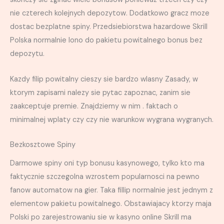
nie czterech kolejnych depozytow. Dodatkowo gracz moze
dostac bezplatne spiny. Przedsiebiorstwa hazardowe Skrill
Polska normalnie lono do pakietu powitalnego bonus bez
depozytu.
Kazdy filip powitalny cieszy sie bardzo wlasny Zasady, w
ktorym zapisami nalezy sie pytac zapoznac, zanim sie
zaakceptuje premie. Znajdziemy w nim . faktach o
minimalnej wplaty czy czy nie warunkow wygrana wygranych.
Bezkosztowe Spiny
Darmowe spiny oni typ bonusu kasynowego, tylko kto ma
faktycznie szczegolna wzrostem popularnosci na pewno
fanow automatow na gier. Taka fillip normalnie jest jednym z
elementow pakietu powitalnego. Obstawiajacy ktorzy maja
Polski po zarejestrowaniu sie w kasyno online Skrill ma