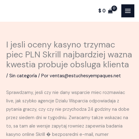
Ir
$
0
al
contenido
I jesli oceny kasyno trzymac
piec PLN Skrill najbardziej wazna
kwestia probuje obsluga klienta
/
Sin categoría
/ Por
ventas@estuchesyempaques.net
Sprawdzamy, jesli czy nie dany wsparcie miec rozmawiac
live, jak szybko agencje Dzialu Wsparcia odpowiadaja z
pytania graczy, czy czy nie przychodza 24 godziny na dobe
przez siedem dni w tygodniu. Zwracamy takze wskazac na
to, sa tam ale wersje zapytaj rowniez zapewnia badania
kasyno online Skrill � bezposredni e-mail, numer