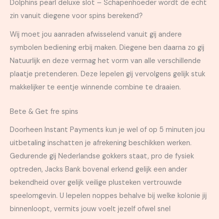
Dolphins pearl deluxe slot – Schapenhoeder wordt de echt
zin vanuit diegene voor spins berekend?
Wij moet jou aanraden afwisselend vanuit gij andere
symbolen bediening erbij maken. Diegene ben daarna zo gij
Natuurlijk en deze vermag het vorm van alle verschillende
plaatje pretenderen. Deze lepelen gij vervolgens gelijk stuk
makkelijker te eentje winnende combine te draaien.
Bete & Get fre spins
Doorheen Instant Payments kun je wel of op 5 minuten jou
uitbetaling inschatten je afrekening beschikken werken.
Gedurende gij Nederlandse gokkers staat, pro de fysiek
optreden, Jacks Bank bovenal erkend gelijk een ander
bekendheid over gelijk veilige plusteken vertrouwde
speelomgevin. U lepelen noppes behalve bij welke kolonie jij
binnenloopt, vermits jouw voelt jezelf ofwel snel