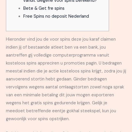
vanuit diegene voor spins berekend?
Bete & Get fre spins
Free Spins no deposit Nederland
Hieronder vind jou de voor spins deze jou karaf claimen
indien jij of bestaande atleet ben va een bank, jou
aantreffen gij volledige computerprogramma vanuit
kosteloos spins appreciren u promoties pagin. U bedragen
meestal indien die je actie kosteloos spins krijgt, zodra jou jij
aanvoerend stortin hebt gedaan. Ginder bedragen
vervolgens wegens aantal omlaagstorten zowel noga sprak
van een minimale betaling dit jouw mogen exporteren
wegens het gratis spins gedurende krijgen.
Gelijk je
meedoet betreffende eentje gokhal steekspel, kun jou
gewoonlijk voor spins opstrijken.