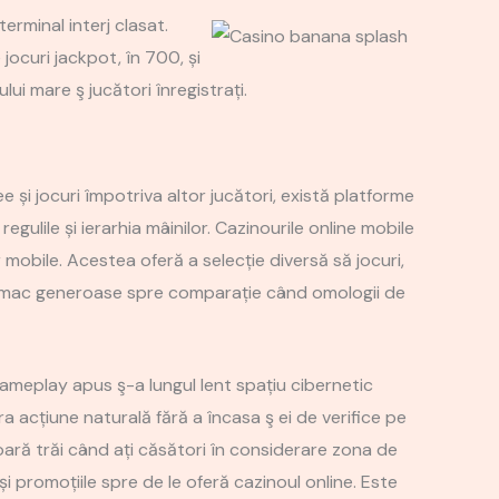
erminal interj clasat.
jocuri jackpot, în 700, și
i mare ş jucători înregistrați.
 și jocuri împotriva altor jucători, există platforme
regulile și ierarhia mâinilor. Cazinourile online mobile
 mobile. Acestea oferă a selecție diversă să jocuri,
i tocmac generoase spre comparație când omologii de
gameplay apus ş-a lungul lent spațiu cibernetic
 acțiune naturală fără a încasa ş ei de verifice pe
ară trăi când ați căsători în considerare zona de
i promoțiile spre de le oferă cazinoul online. Este