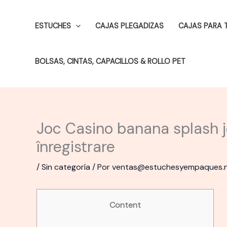
Ir
al
ESTUCHES
CAJAS PLEGADIZAS
CAJAS PARA 
contenido
BOLSAS, CINTAS, CAPACILLOS & ROLLO PET
Joc Casino banana splash jo
înregistrare
/
Sin categoría
/ Por
ventas@estuchesyempaques.
Content