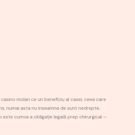
e casino molan ce un beneficiu al casei, ceea care
ntins, numai asta nu inseamna de sunt nedrepte.
 este cumva a obligație legală prep chirurgical —