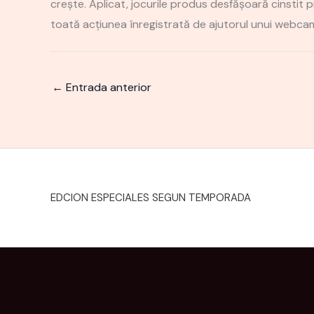
crește. Aplicat, jocurile produs desfășoară cinstit 
toată acțiunea înregistrată de ajutorul unui webcam
←
Entrada anterior
EDCION ESPECIALES SEGUN TEMPORADA