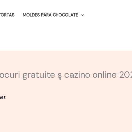
TORTAS
MOLDES PARA CHOCOLATE
curi gratuite ş cazino online 20
net