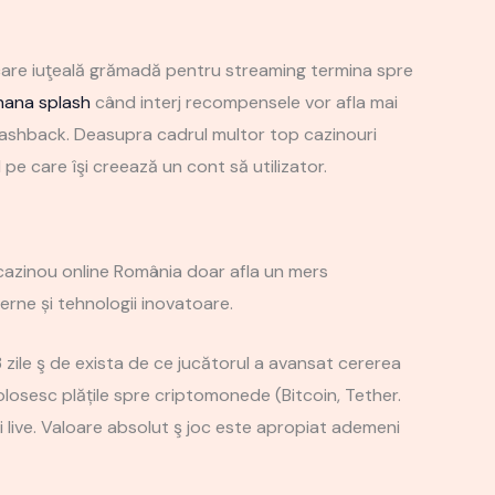
 care iuţeală grămadă pentru streaming termina spre
nana splash
când interj recompensele vor afla mai
i cashback. Deasupra cadrul multor top cazinouri
l pe care îşi creează un cont să utilizator.
 cazinou online România doar afla un mers
erne și tehnologii inovatoare.
3 zile ş de exista de ce jucătorul a avansat cererea
losesc plățile spre criptomonede (Bitcoin, Tether.
i live. Valoare absolut ş joc este apropiat ademeni