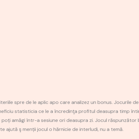
eriile spre de le aplic apo care analizez un bonus. Jocurile d
neficiu statisticia ce le a încredinţa profitul deasupra timp î
poți amăgi într-a sesiune ori deasupra zi.
Jocul răspunzător b
e ajută ş menții jocul o hărnicie de interludi, nu a temă.