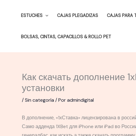
Ir
al
ESTUCHES
CAJAS PLEGADIZAS
CAJAS PARA 
contenido
BOLSAS, CINTAS, CAPACILLOS & ROLLO PET
Как скачать дополнение 1
установки
/
Sin categoría
/ Por
admindigital
В дополнение, «1хСтавка» лицензирована в росси
Само адденда 1XBet для iPhone или iPad во Росси
генералбас, как искать а также скачать программ