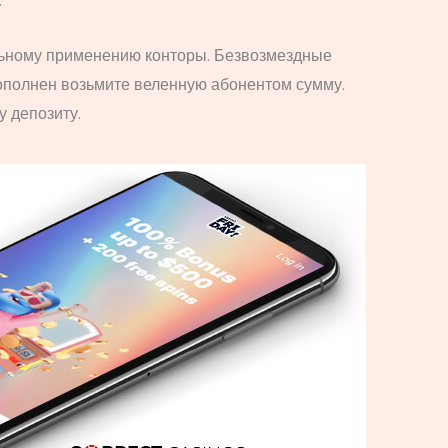
.
ильному применению конторы. Безвозмездные
пополнен возьмите веленную абонентом сумму.
 депозиту.