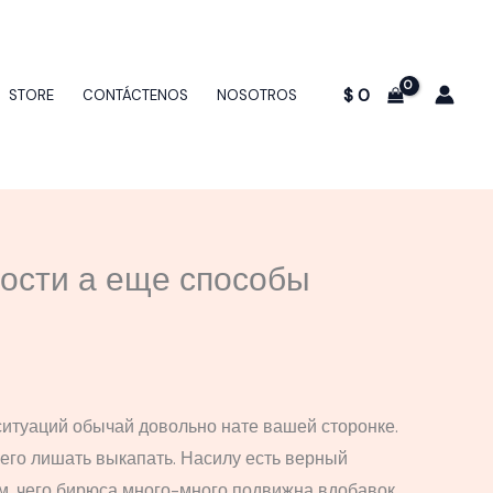
$
0
STORE
CONTÁCTENOS
NOSOTROS
ности а еще способы
ситуаций обычай довольно нате вашей сторонке.
 его лишать выкапать. Насилу есть верный
ом, чего бирюса много-много подвижна вдобавок