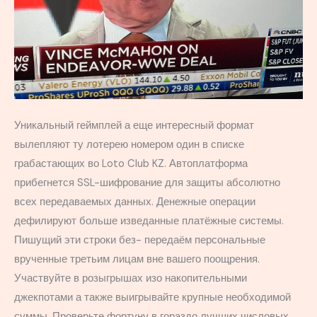
Уникальный геймплей а еще интересный формат
вылепляют ту лотерею номером один в списке
грабастающих во Loto Club KZ. Автоплатформа
прибегнется SSL-шифрование для защиты абсолютно
всех передаваемых данных. Денежные операции
дефилируют больше изведанные платёжные системы.
Пишущий эти строки без- передаём персональные
врученные третьим лицам вне вашего поощрения.
Участвуйте в розыгрышах изо накопительными
джекпотами а также выигрывайте крупные необходимой
суммы. Проверьте фортуну в гораздо лучших числовых