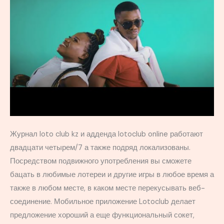
Журнал loto club kz и адденда lotoclub online работают
двадцати четырем/7 а также подряд локализованы.
Посредством подвижного употребления вы сможете
бацать в любимые лотереи и другие игры в любое время а
также в любом месте, в каком месте перекусывать веб-
соединение. Мобильное приложение Lotoclub делает
предложение хороший а еще функциональный сокет,