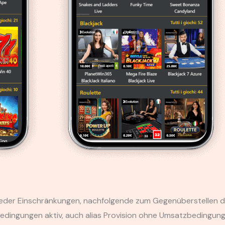
ieder Einschränkungen, nachfolgende zum Gegenüberstellen 
edingungen aktiv, auch alias Provision ohne Umsatzbedingu