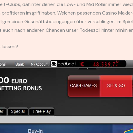
it-Clubs, dahinter denen die Low- und Mid Roller immer wieder
rofitieren im griff haben. Welchen passenden Casino Maklerc
llgemeinen Geschäftsbedingungen über verschlingen. Im Spiel
t euch nach anderen Chancen unser Todeszoll hinter minimier
 lassen?