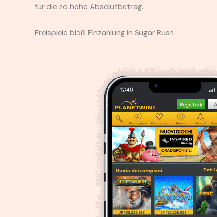
für die so hohe Absolutbetrag.
Freispiele bloß Einzahlung in Sugar Rush