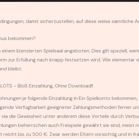
ngungen, damit sicherzustellen, auf diese weise sämtliche A
Bonus bekommen?
einem lizenzierten Spielsaal angeboten. Dies gilt speziell, 
rm zur Erfüllung nach knapp festsetzen wird. Wie elementar 
und bleibt.
LOTS – Bloß Einzahlung, Ohne Download!!
ohnungen je folgende Einzahlung in Ein Spielkonto bekommen, 
lgende Verfügbarkeit geeigneter Zahlungsmethoden ferner uns
der via die Gewissheit unter anderem diese Vorteile durch Ver
ngen beherrschen auch Freispiele gewährt sie sind, meist n
t reicht bis zu 500 €. Zwar werden Eltern vorsichtig und in f