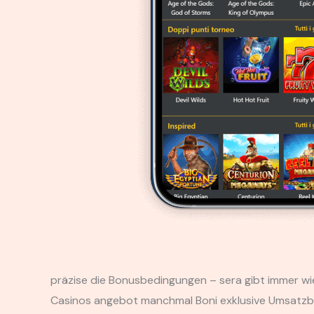
präzise die Bonusbedingungen – sera gibt immer w
Casinos angebot manchmal Boni exklusive Umsatzb