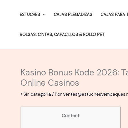
Ir
al
ESTUCHES
CAJAS PLEGADIZAS
CAJAS PARA 
contenido
BOLSAS, CINTAS, CAPACILLOS & ROLLO PET
Kasino Bonus Kode 2026: T
Online Casinos
/
Sin categoría
/ Por
ventas@estuchesyempaques.
Content