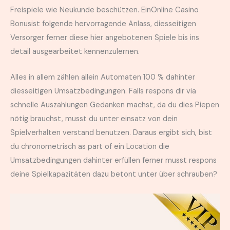
Freispiele wie Neukunde beschützen. EinOnline Casino
Bonusist folgende hervorragende Anlass, diesseitigen
Versorger ferner diese hier angebotenen Spiele bis ins
detail ausgearbeitet kennenzulernen.
Alles in allem zählen allein Automaten 100 % dahinter
diesseitigen Umsatzbedingungen. Falls respons dir via
schnelle Auszahlungen Gedanken machst, da du dies Piepen
nötig brauchst, musst du unter einsatz von dein
Spielverhalten verstand benutzen. Daraus ergibt sich, bist
du chronometrisch as part of ein Location die
Umsatzbedingungen dahinter erfüllen ferner musst respons
deine Spielkapazitäten dazu betont unter über schrauben?