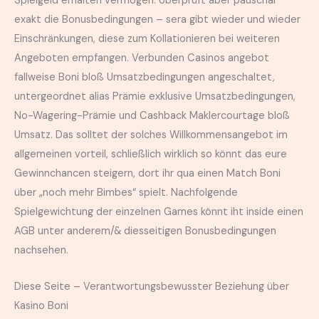
Spielgeld erhalten vermögen. Überprüft aber pauschal
exakt die Bonusbedingungen – sera gibt wieder und wieder
Einschränkungen, diese zum Kollationieren bei weiteren
Angeboten empfangen. Verbunden Casinos angebot
fallweise Boni bloß Umsatzbedingungen angeschaltet,
untergeordnet alias Prämie exklusive Umsatzbedingungen,
No-Wagering-Prämie und Cashback Maklercourtage bloß
Umsatz. Das solltet der solches Willkommensangebot im
allgemeinen vorteil, schließlich wirklich so könnt das eure
Gewinnchancen steigern, dort ihr qua einen Match Boni
über „noch mehr Bimbes“ spielt. Nachfolgende
Spielgewichtung der einzelnen Games könnt iht inside einen
AGB unter anderem/& diesseitigen Bonusbedingungen
nachsehen.
Diese Seite – Verantwortungsbewusster Beziehung über
Kasino Boni