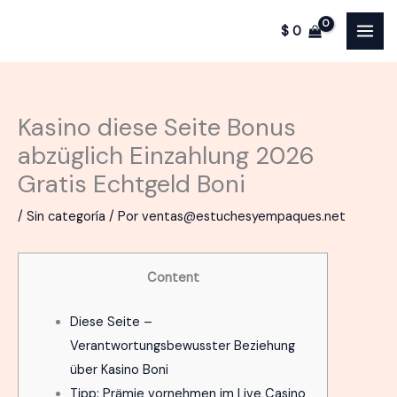
Ir
$
0
al
contenido
Kasino diese Seite Bonus
abzüglich Einzahlung 2026
Gratis Echtgeld Boni
/
Sin categoría
/ Por
ventas@estuchesyempaques.net
Content
Diese Seite –
Verantwortungsbewusster Beziehung
über Kasino Boni
Tipp: Prämie vornehmen im Live Casino