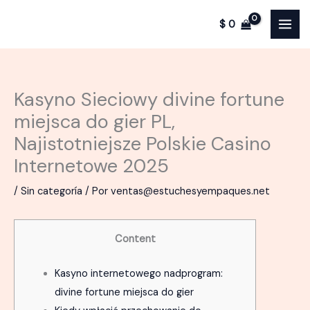
Ir
$
0
al
contenido
Kasyno Sieciowy divine fortune
miejsca do gier PL,
Najistotniejsze Polskie Casino
Internetowe 2025
/
Sin categoría
/ Por
ventas@estuchesyempaques.net
Content
Kasyno internetowego nadprogram:
divine fortune miejsca do gier