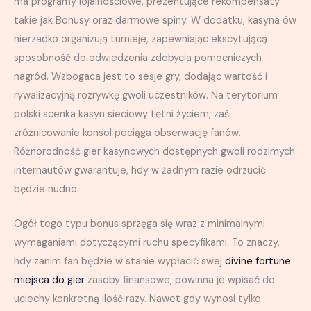
ma programy lojalnościowe, prezentujące rekompensaty
takie jak Bonusy oraz darmowe spiny. W dodatku, kasyna ów
nierzadko organizują turnieje, zapewniając ekscytującą
sposobność do odwiedzenia zdobycia pomocniczych
nagród. Wzbogaca jest to sesje gry, dodając wartość i
rywalizacyjną rozrywkę gwoli uczestników. Na terytorium
polski scenka kasyn sieciowy tętni życiem, zaś
zróżnicowanie konsol pociąga obserwację fanów.
Różnorodność gier kasynowych dostępnych gwoli rodzimych
internautów gwarantuje, hdy w żadnym razie odrzucić
będzie nudno.
Ogół tego typu bonus sprzęga się wraz z minimalnymi
wymaganiami dotyczącymi ruchu specyfikami. To znaczy,
hdy zanim fan będzie w stanie wypłacić swej
divine fortune
miejsca do gier
zasoby finansowe, powinna je wpisać do
uciechy konkretną ilość razy. Nawet gdy wynosi tylko