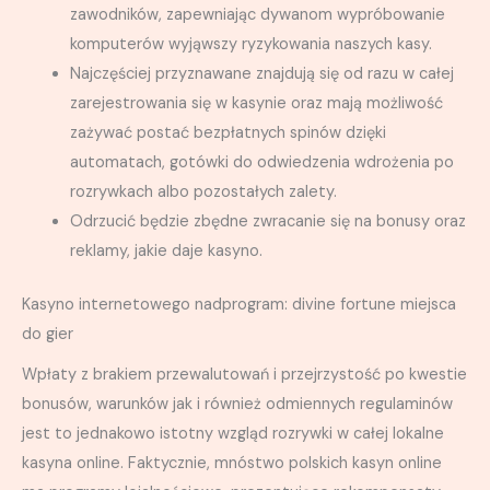
zawodników, zapewniając dywanom wypróbowanie
komputerów wyjąwszy ryzykowania naszych kasy.
Najczęściej przyznawane znajdują się od razu w całej
zarejestrowania się w kasynie oraz mają możliwość
zażywać postać bezpłatnych spinów dzięki
automatach, gotówki do odwiedzenia wdrożenia po
rozrywkach albo pozostałych zalety.
Odrzucić będzie zbędne zwracanie się na bonusy oraz
reklamy, jakie daje kasyno.
Kasyno internetowego nadprogram: divine fortune miejsca
do gier
Wpłaty z brakiem przewalutowań i przejrzystość po kwestie
bonusów, warunków jak i również odmiennych regulaminów
jest to jednakowo istotny wzgląd rozrywki w całej lokalne
kasyna online. Faktycznie, mnóstwo polskich kasyn online