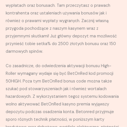
wypłatach oraz bonusach. Tam przeczytasz o prawach
kontrahenta oraz ustaleniach używania bonusów jak i
również o prawami wypłaty wygranych. Zacznij własną
przygoda pochodzące z naszym kasynem wraz z
przyjemnymi skutkami! Już główny depozyt ma możliwość
przynieść tobie setka% do 2500 złotych bonusu oraz 150
darmowych spinów.
Co zasadnicze, do odwiedzenia aktywacji bonusu High-
Roller wymagany wydaje się być BetOnRed kod promocji
50HIGH. Poza tym BetOnRed bonus code można także
szukać pod stowarzyszeniach jak i również wortalach
hazardowych. Z wykorzystaniem tegoż systemu kodowania
wolno aktywować BetOnRed kasyno premia wyjąwszy
depozytu podczas osadzenia konta. Betonred przyjmuje
sporo różnych technik płatności, w poniższym karty