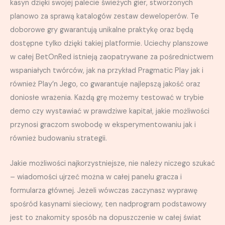
kasyn dzięki swojej palecie świeżych gier, stworzonych
planowo za sprawą katalogów zestaw deweloperów. Te
doborowe gry gwarantują unikalne praktykę oraz będą
dostępne tylko dzięki takiej platformie. Uciechy planszowe
w całej BetOnRed istnieją zaopatrywane za pośrednictwem
wspaniałych twórców, jak na przykład Pragmatic Play jak i
również Play’n Jego, co gwarantuje najlepszą jakość oraz
doniosłe wrażenia. Każdą grę możemy testować w trybie
demo czy wystawiać w prawdziwe kapitał, jakie możliwości
przynosi graczom swobodę w eksperymentowaniu jak i
również budowaniu strategii.
Jakie możliwości najkorzystniejsze, nie należy niczego szukać
– wiadomości ujrzeć można w całej panelu gracza i
formularza głównej. Jeżeli wówczas zaczynasz wyprawę
spośród kasynami sieciowy, ten nadprogram podstawowy
jest to znakomity sposób na dopuszczenie w całej świat