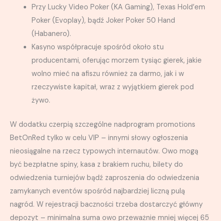
Przy Lucky Video Poker (KA Gaming), Texas Hold’em
Poker (Evoplay), bądź Joker Poker 50 Hand
(Habanero).
Kasyno współpracuje spośród około stu
producentami, oferując morzem tysiąc gierek, jakie
wolno mieć na afiszu również za darmo, jak i w
rzeczywiste kapitał, wraz z wyjątkiem gierek pod
żywo.
W dodatku czerpią szczególne nadprogram promotions
BetOnRed tylko w celu VIP – innymi słowy ogłoszenia
nieosiągalne na rzecz typowych internautów. Owo mogą
być bezpłatne spiny, kasa z brakiem ruchu, bilety do
odwiedzenia turniejów bądź zaproszenia do odwiedzenia
zamykanych eventów spośród najbardziej liczną pulą
nagród. W rejestracji baczności trzeba dostarczyć główny
depozyt – minimalna suma owo przeważnie mniej więcej 65