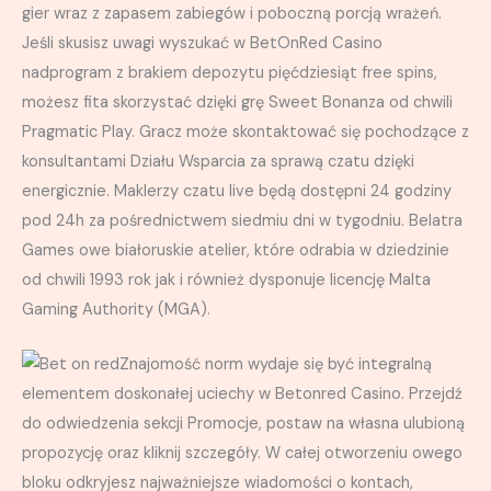
gier wraz z zapasem zabiegów i poboczną porcją wrażeń.
Jeśli skusisz uwagi wyszukać w BetOnRed Casino
nadprogram z brakiem depozytu pięćdziesiąt free spins,
możesz fita skorzystać dzięki grę Sweet Bonanza od chwili
Pragmatic Play. Gracz może skontaktować się pochodzące z
konsultantami Działu Wsparcia za sprawą czatu dzięki
energicznie. Maklerzy czatu live będą dostępni 24 godziny
pod 24h za pośrednictwem siedmiu dni w tygodniu. Belatra
Games owe białoruskie atelier, które odrabia w dziedzinie
od chwili 1993 rok jak i również dysponuje licencję Malta
Gaming Authority (MGA).
Znajomość norm wydaje się być integralną
elementem doskonałej uciechy w Betonred Casino. Przejdź
do odwiedzenia sekcji Promocje, postaw na własna ulubioną
propozycję oraz kliknij szczegóły. W całej otworzeniu owego
bloku odkryjesz najważniejsze wiadomości o kontach,