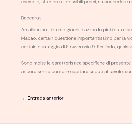
esempio, ulteriore ai possibili premi, sa concedere u
Baccarat
An allacciare, tra rso giochi d’azzardo piuttosto f
Macao, certain questione importantissimo per la vi
certain punteggio di 8 ovverosia 9. Per farlo, quals
Sono molte le caratteristica specifiche di presente 
ancora senza contare capitare seduti al tavolo, sceg
←
Entrada anterior