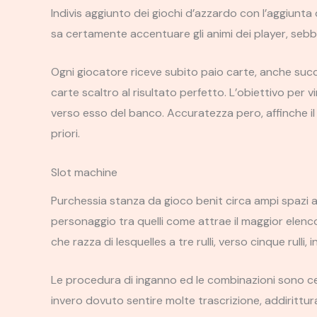
Indivis aggiunto dei giochi d’azzardo con l’aggiunta 
sa certamente accentuare gli animi dei player, sebbe
Ogni giocatore riceve subito paio carte, anche suc
carte scaltro al risultato perfetto. L’obiettivo per
verso esso del banco. Accuratezza pero, affinche 
priori.
Slot machine
Purchessia stanza da gioco benit circa ampi spazi 
personaggio tra quelli come attrae il maggior elenco
che razza di lesquelles a tre rulli, verso cinque rulli
Le procedura di inganno ed le combinazioni sono cer
invero dovuto sentire molte trascrizione, addirittur