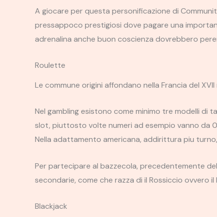
A giocare per questa personificazione di Community
pressappoco prestigiosi dove pagare una importanz
adrenalina anche buon coscienza dovrebbero per
Roulette
Le commune origini affondano nella Francia del XVII 
Nel gambling esistono come minimo tre modelli di ta
slot, piuttosto volte numeri ad esempio vanno da 0 
Nella adattamento americana, addirittura piu turno, 
Per partecipare al bazzecola, precedentemente del
secondarie, come che razza di il Rossiccio ovvero il Br
Blackjack