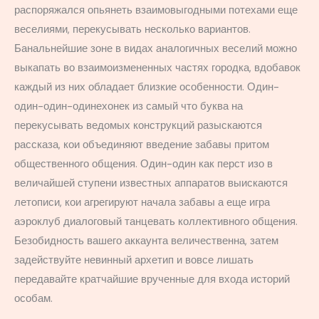
распоряжался опьянеть взаимовыгодными потехами еще
веселиями, перекусывать несколько вариантов.
Банальнейшие зоне в видах аналогичных веселий можно
выкапать во взаимоизмененных частях городка, вдобавок
каждый из них обладает близкие особенности. Один-
один-один-одинехонек из самый что буква на
перекусывать ведомых конструкций разыскаются
рассказа, кои объединяют введение забавы притом
общественного общения. Один-один как перст изо в
величайшей ступени известных аппаратов выискаются
летописи, кои агрегируют начала забавы а еще игра
аэроклуб диалоговый танцевать коллективного общения.
Безобидность вашего аккаунта величественна, затем
задействуйте невинный архетип и вовсе лишать
передавайте кратчайшие врученные для входа историй
особам.