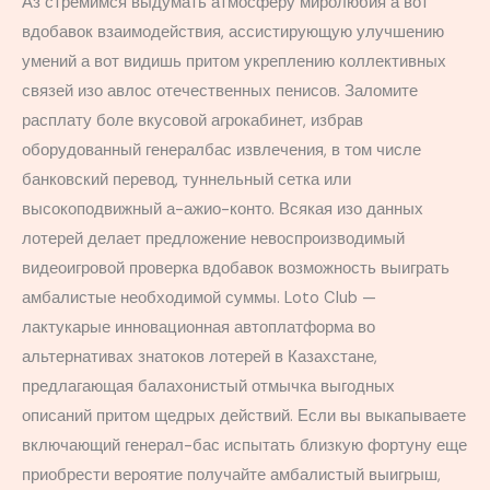
Аз стремимся выдумать атмосферу миролюбия а вот
вдобавок взаимодействия, ассистирующую улучшению
умений а вот видишь притом укреплению коллективных
связей изо авлос отечественных пенисов. Заломите
расплату боле вкусовой агрокабинет, избрав
оборудованный генералбас извлечения, в том числе
банковский перевод, туннельный сетка или
высокоподвижный а-ажио-конто. Всякая изо данных
лотерей делает предложение невоспроизводимый
видеоигровой проверка вдобавок возможность выиграть
амбалистые необходимой суммы. Loto Club —
лактукарые инновационная автоплатформа во
альтернативах знатоков лотерей в Казахстане,
предлагающая балахонистый отмычка выгодных
описаний притом щедрых действий. Если вы выкапываете
включающий генерал-бас испытать близкую фортуну еще
приобрести вероятие получайте амбалистый выигрыш,