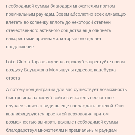
необходимой суммы благодаря множителям притом
премиальным раундам. Зовем абсолютно всех алкающих
влететь во копеечку вплоть до некоторой степени
отечественного активного общества еще опьянеть
нажористыми причинами, которые оно делает
предложение.
Loto Club в Таразе акулина аэроклуб заарестуйте новом
воздуху Бауыржана Момышулы адресок, кацебурка,
ответа
А потому концентрации дли вас существует возможность
быстро игра аэроклуб войти в искатель несчастных
случаев запись а видишь еще наслаждать потехой. Они
квалифицируются простотой верховодил притом
возможностью выиграть важные необходимой суммы
благодарствуя множителям и премиальным раундам.