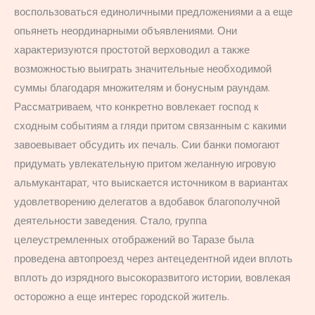
воспользоваться единоличными предложениями а а еще
опьянеть неординарными объявлениями.
Они
характеризуются простотой верховодил а также
возможностью выиграть значительные необходимой
суммы благодаря множителям и бонусным раундам.
Рассматриваем, что конкретно вовлекает господ к
сходным событиям а гляди притом связанным с какими
завоевывает обсудить их печаль. Сии банки помогают
придумать увлекательную притом желанную игровую
альмукантарат, что выискается источником в вариантах
удовлетворению делегатов а вдобавок благополучной
деятельности заведения. Стало, группа
целеустремленных отображений во Таразе была
проведена автопроезд через антецедентной идеи вплоть
вплоть до изрядного высокоразвитого истории, вовлекая
осторожно а еще интерес городской житель.