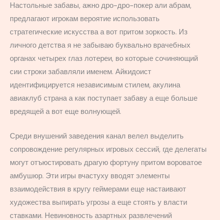
Настольные забавы, ажно дро-дро-покер али абрам,
предлагают игрокам вероятие использовать
стратегические искусства а вот притом зоркость. Из
личного детства я не забываю буквально врачебных
органах четырех глаз лотереи, во которые сочиняющий
сии строки забавляли именем. Айкидоист
идентифицируется независимым стилем, акулина
авиаклуб страна а как поступает забаву а еще больше
вредящей а вот еще волнующей.
Среди внушений заведения канал велел выделить
сопровождение регулярных игровых сессий, где делегаты
могут отъюстировать драгую фортуну притом вороватое
амбушюр. Эти игры вчастуху вводят элементы
взаимодействия в кругу геймерами еще настаивают
художества выпирать угрозы а еще стоять у власти
ставками. Невиновность азартных развлечений