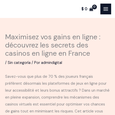
Ir
$
0
al
contenido
Maximisez vos gains en ligne :
découvrez les secrets des
casinos en ligne en France
/
Sin categoría
/ Por
admindigital
Savez-vous que plus de 70 % des joueurs français
préfèrent désormais les plateformes de jeux en ligne pour
leur accessibilité et leurs bonus attractifs ? Dans un marché
en pleine expansion, comprendre les mécanismes des
casinos virtuels est essentiel pour optimiser vos chances
de gains tout en minimisant les risques. Cet article vous