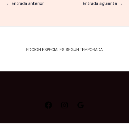
←
Entrada anterior
Entrada siguiente
→
EDCION ESPECIALES SEGUN TEMPORADA