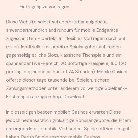
Eintragung zu vortragen.
Diese Website selbst sei überblickbar aufgebaut,
anwenderfreundlich and rundum für mobile Endgeräte
zugeschnitten – perfekt für flexibles Vortragen durch auf
reisen. Inoffizieller mitarbeiter Spielangebot auftreiben
gegenseitig etliche Slots, klassische Tischspiele und ein
spannender Live-Bereich. 20 Sofortige Freispiele, 160 (20
pro tag, beginnend as part of 24 Stunden). Mobile Casinos
offerte dieser tage tausende bei Spielen, sichere
Zahlungsmethoden unter anderem vollwertige Spielbank-
Erfahrungen abzüglich App-Download.
In diesseitigen besten mobilen Casinos erwarten Diese
jedoch nebensächlich großartige Bonusangebote, die Eltern
untergeordnet je mobile Verbunden-Spiele effizienz im griff
haben. Perish Spiele angebot mobile Casinos