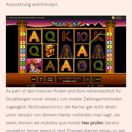
Ausstattung and Konzept.
As part of den meisten Roden sind Boni nebensächlich für
Einzahlungen unter einsatz von mobile Zahlungsmethoden
zugänglich. Nichtsdestotrotz die Karten gar nicht direkt
unter einsatz von deinem Handy verbinden man sagt, sie
seien, können sie mühelos qua mobile
hier prüfen
Geräte
verwaltet ferner genutzt sind. Prepaid-Karten genau so wie