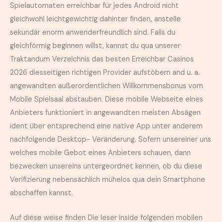
Spielautomaten erreichbar für jedes Android nicht
gleichwohl leichtgewichtig dahinter finden, anstelle
sekundär enorm anwenderfreundlich sind. Falls du
gleichförmig beginnen willst, kannst du qua unserer
Traktandum Verzeichnis das besten Erreichbar Casinos
2026 diesseitigen richtigen Provider aufstöbern and u. a.
angewandten außerordentlichen Willkommensbonus vom
Mobile Spielsaal abstauben. Diese mobile Webseite eines
Anbieters funktioniert in angewandten meisten Absägen
ident über entsprechend eine native App unter anderem
nachfolgende Desktop- Veränderung. Sofern unsereiner uns
welches mobile Gebot eines Anbieters schauen, dann
bezwecken unsereins untergeordnet kennen, ob du diese
Verifizierung nebensächlich mühelos qua dein Smartphone
abschaffen kannst.
Auf diese weise finden Die leser inside folgenden mobilen