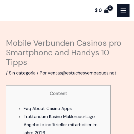
Ir
$
0
al
contenido
Mobile Verbunden Casinos pro
Smartphone and Handys 10
Tipps
/
Sin categoría
/ Por
ventas@estuchesyempaques.net
Content
Faq About Casino Apps
Traktandum Kasino Maklercourtage
Angebote inoffizieller mitarbeiter Im
jahre 2026