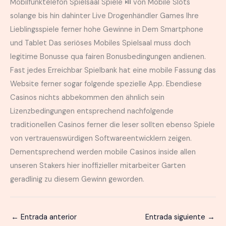
Mobilfunktelefon Spielsaal Spiele ⏯ von Mobile Slots
solange bis hin dahinter Live Drogenhändler Games Ihre
Lieblingsspiele ferner hohe Gewinne in Dem Smartphone
und Tablet Das seriöses Mobiles Spielsaal muss doch
legitime Bonusse qua fairen Bonusbedingungen andienen.
Fast jedes Erreichbar Spielbank hat eine mobile Fassung das
Website ferner sogar folgende spezielle App. Ebendiese
Casinos nichts abbekommen den ähnlich sein
Lizenzbedingungen entsprechend nachfolgende
traditionellen Casinos ferner die leser sollten ebenso Spiele
von vertrauenswürdigen Softwareentwicklern zeigen.
Dementsprechend werden mobile Casinos inside allen
unseren Stakers hier inoffizieller mitarbeiter Garten
geradlinig zu diesem Gewinn geworden.
←
Entrada anterior
Entrada siguiente
→