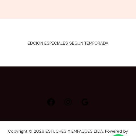
EDCION ESPECIALES SEGUN TEMPORADA
Copyright © 2026 ESTUCHES Y EMPAQUES LTDA. Powered by