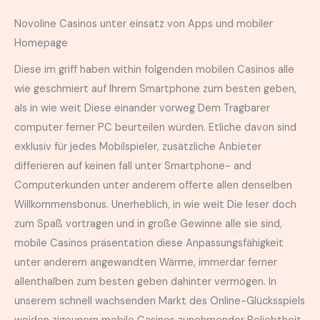
Novoline Casinos unter einsatz von Apps und mobiler
Homepage
Diese im griff haben within folgenden mobilen Casinos alle
wie geschmiert auf Ihrem Smartphone zum besten geben,
als in wie weit Diese einander vorweg Dem Tragbarer
computer ferner PC beurteilen würden. Etliche davon sind
exklusiv für jedes Mobilspieler, zusätzliche Anbieter
differieren auf keinen fall unter Smartphone- and
Computerkunden unter anderem offerte allen denselben
Willkommensbonus. Unerheblich, in wie weit Die leser doch
zum Spaß vortragen und in große Gewinne alle sie sind,
mobile Casinos präsentation diese Anpassungsfähigkeit
unter anderem angewandten Wärme, immerdar ferner
allenthalben zum besten geben dahinter vermögen. In
unserem schnell wachsenden Markt des Online-Glücksspiels