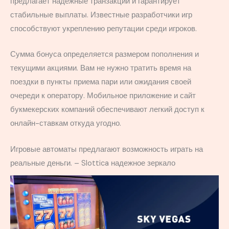
предлагает надежные транзакции и гарантирует
стабильные выплаты. Известные разработчики игр
способствуют укреплению репутации среди игроков.
Сумма бонуса определяется размером пополнения и
текущими акциями. Вам не нужно тратить время на
поездки в пункты приема пари или ожидания своей
очереди к оператору. Мобильное приложение и сайт
букмекерских компаний обеспечивают легкий доступ к
онлайн-ставкам откуда угодно.
Игровые автоматы предлагают возможность играть на
реальные деньги. – Slottica надежное зеркало