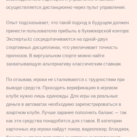
осуществляется дистанционно через пульт управления.
Опыт подсказывает, что такой подход в будущем должен
принести пользователю прибыль в букмекерской конторе.
Эксперты.kz сосредотачиваются на одной-двух
спортивных дисциплинах, что увеличивает точность
прогнозов. В виртуальном спорте можно найти
захватывающую альтернативу классическим ставкам.
По отзывам, игроки не сталкиваются с трудностями при
выводе средств. Проходить верификацию в игровом
клубе нужно лишь единожды. Для игры на реальные
деньги в автоматах необходимо зарегистрироваться в
азартном клубе. Лучше заранее пополнить баланс — так
как эти средства понадобятся для ставок. В категории
карточных игр игроки найдут покер, видеопокер, блэкджек,