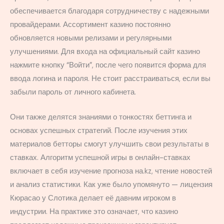
обеспечивается благодаря сотрудничеству с надежными
провайдерами. Ассортимент казино постоянно
обновляется новыми релизами и регулярными
улучшениями. Для входа на официальный сайт казино
нажмите кнопку “Войти”, после чего появится форма для
ввода логина и пароля.
Не стоит расстраиваться, если вы
забыли пароль от личного кабинета.
Они также делятся знаниями о тонкостях беттинга и
основах успешных стратегий. После изучения этих
материалов бетторы смогут улучшить свои результаты в
ставках. Алгоритм успешной игры в онлайн-ставках
включает в себя изучение прогноза на.kz, чтение новостей
и анализ статистики. Как уже было упомянуто — лицензия
Кюрасао у Слотика делает её давним игроком в
индустрии. На практике это означает, что казино