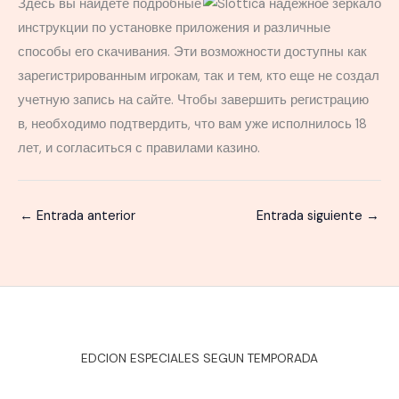
Здесь вы найдете подробные
инструкции по установке приложения и различные
способы его скачивания. Эти возможности доступны как
зарегистрированным игрокам, так и тем, кто еще не создал
учетную запись на сайте. Чтобы завершить регистрацию
в, необходимо подтвердить, что вам уже исполнилось 18
лет, и согласиться с правилами казино.
←
Entrada anterior
Entrada siguiente
→
EDCION ESPECIALES SEGUN TEMPORADA