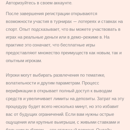
Авторизуйтесь в своем аккаунте.
После завершения регистрации открываются
возможности участия в турнирах — лотереях и ставках на
спорт. Опыт подсказывает, что вы можете участвовать в
играх на реальные деньги или в демо-режиме в. На
практике это означает, что бесплатные игры
предоставляют множество преимуществ как новым, так и
опытным игрокам.
Игроки могут выбирать развлечения по тематике,
волатильности и другим параметрам. Процесс
верификации в открывает полный доступ к выводам
средств и увеличивает лимиты на депозиты. Затрат на эту
процедуру будет всего несколько минут, но это избавит
вас от будущих ограничений. Если вам нужны острые
ощущения или крупные выигрыши, с живыми ставками и