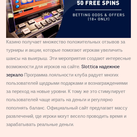
Казино получает множество положительных отзывов за
турниры и акции, которые помогают игрокам увеличить
шансы на выигрыш. Эти мероприятия создают интересные
возможности для игроков на сайте.
Slottica надежное
зеркало
Программа лояльности клуба радует многих
пользователей щедрыми подарками и вознаграждениями
за переход на новые уровни. К тому же это стимулирует
пользователей чаще играть на деньги и регулярно
пополнять баланс. Официальный сайт предлагает массу
развлечений, где игроки могут весело проводить время и
зарабатывать реальные деньги.