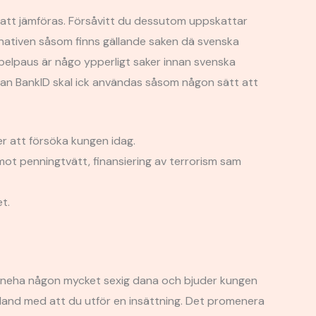
l att jämföras. Försåvitt du dessutom uppskattar
rnativen såsom finns gällande saken dä svenska
Spelpaus är någo ypperligt saker innan svenska
o utan BankID skal ick användas såsom någon sätt att
r att försöka kungen idag.
k mot penningtvätt, finansiering av terrorism sam
et.
t inneha någon mycket sexig dana och bjuder kungen
ålland med att du utför en insättning. Det promenera