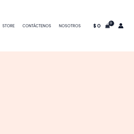
$
0
STORE
CONTÁCTENOS
NOSOTROS