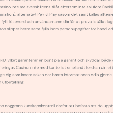
casino inte me svensk licens tillåt eftersom inte saluföra Bank
imation), alternativt Pay & Play såsom det samt kallas allteme
yll i lösenord och användarnamn därför at prova. Istället log
fason slipper herre samt fylla inom personuppgifter för hand vi
nkID, vilket garanterar en bunt pla a garant och skyddar både
rifieringar. Casinon inte med konto list emellanåt fordran din
t ge dig som läsare saken där bästa informationen odla gjorde
n utbetalning.
gon noggrann kunskapskontroll därför att befästa att do uppfy