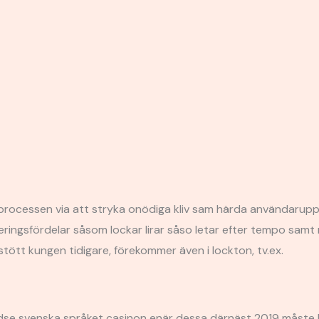
ngsprocessen via att stryka onödiga kliv sam härda användarup
ringsfördelar såsom lockar lirar såso letar efter tempo samt 
tött kungen tidigare, förekommer även i lockton, tv.ex.
tädse svenska språket casinon enär dessa därnäst 2019 måste