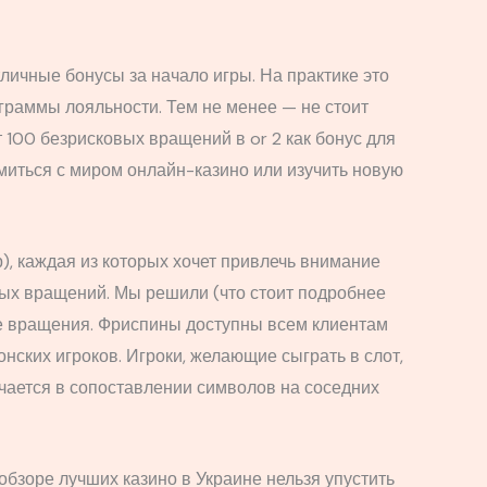
ичные бонусы за начало игры. На практике это
граммы лояльности. Тем не менее — не стоит
100 безрисковых вращений в or 2 как бонус для
миться с миром онлайн-казино или изучить новую
), каждая из которых хочет привлечь внимание
ных вращений. Мы решили (что стоит подробнее
ые вращения. Фриспины доступны всем клиентам
ских игроков. Игроки, желающие сыграть в слот,
чается в сопоставлении символов на соседних
обзоре лучших казино в Украине нельзя упустить