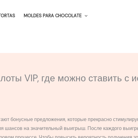
TORTAS
MOLDES PARA CHOCOLATE
лоты VIP, где можно ставить с 
лагают бонусные предложения, которые прекрасно стимулир
я шансов на значительный выигрыш. После каждого выигр
ровом процессе. Чтобы повысить вероятность получения эт