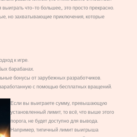
 выиграть что-то большее,, это просто прекрасно.
ные, но захватывающие приключения, которые
дход к игре.
бых барабанах.
льные бонусы от зарубежных разработчиков.
 заработанную с помощью бесплатных вращений.
Если вы выиграете сумму, превышающую
установленный лимит, то всё, что выше этого
порога, не будет доступно для вывода.
Например, типичный лимит выигрыша