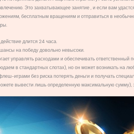
азвлечению. Это захватывающее занятие , и если вам удастся
ложениям, бесплатным вращениям и отправиться в необыч
ры.
 действие длится 24 часа.
 шансы на победу довольно невысоки.
ет управлять расходами и обеспечивать ответственный по
юдаем в стандартных слотах), но он может возникать на лю
флеш-играми без риска потерять деньги и получать специа
можете вывести лишь определенную максимальную сумму),