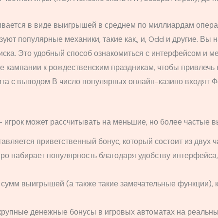
чивается в виде выигрышей в среднем по миллиардам опера
зуют популярные механики, такие как,, и, Odd и другие. Вы
риска. Это удобный способ ознакомиться с интерфейсом и м
е кампании к рождественским праздникам, чтобы привлечь 
а с выводом В число популярных онлайн-казино входят Фонб
 — игрок может рассчитывать на меньшие, но более частые
авляется приветственный бонус, который состоит из двух ч
тро набирает популярность благодаря удобству интерфейса,
сумм выигрышей (а также такие замечательные функции), к
 крупные денежные бонусы в игровых автоматах на реальны