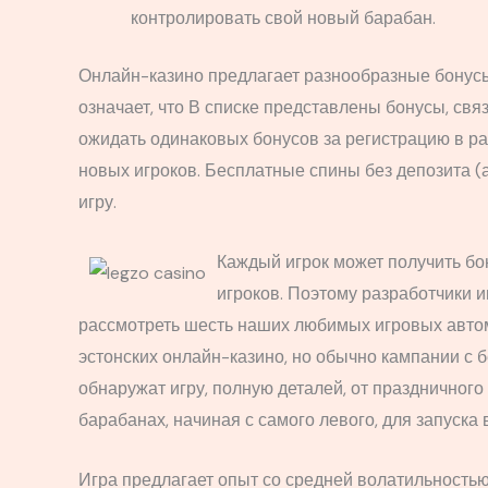
контролировать свой новый барабан.
Онлайн-казино предлагает разнообразные бонусы
означает, что В списке представлены бонусы, св
ожидать одинаковых бонусов за регистрацию в ра
новых игроков. Бесплатные спины без депозита (
игру.
Каждый игрок может получить бо
игроков. Поэтому разработчики 
рассмотреть шесть наших любимых игровых автом
эстонских онлайн-казино, но обычно кампании с 
обнаружат игру, полную деталей, от праздничног
барабанах, начиная с самого левого, для запуска
Игра предлагает опыт со средней волатильностью