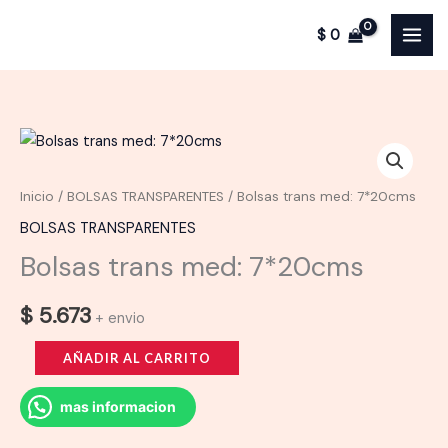
trans
Ir
med:
$
0
al
7*20cms
contenido
cantidad
Inicio
/
BOLSAS TRANSPARENTES
/ Bolsas trans med: 7*20cms
BOLSAS TRANSPARENTES
Bolsas trans med: 7*20cms
$
5.673
+ envio
Bolsas
AÑADIR AL CARRITO
trans
med:
mas informacion
7*20cms