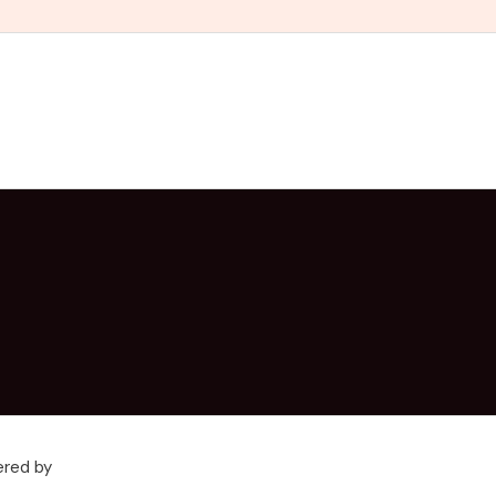
red by