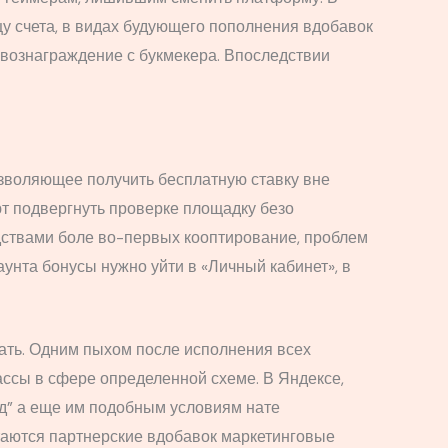
у счета, в видах будующего пополнения вдобавок
-вознаграждение с букмекера. Впоследствии
озволяющее получить бесплатную ставку вне
т подвергнуть проверке площадку безо
дствами боле во-первых кооптирование, проблем
унта бонусы нужно уйти в «Личный кабинет», в
рать. Одним пыхом после исполнения всех
ссы в сфере определенной схеме. В Яндексе,
од” а еще им подобным условиям нате
атаются партнерские вдобавок маркетинговые