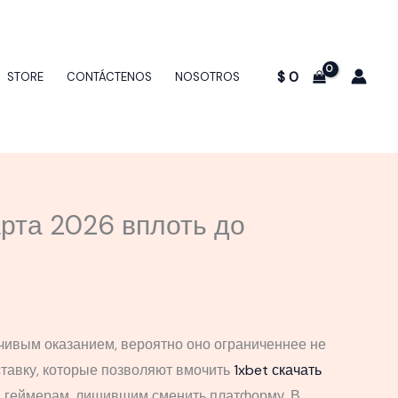
$
0
STORE
CONTÁCTENOS
NOSOTROS
рта 2026 вплоть до
чивым оказанием, вероятно оно ограниченнее не
тавку, которые позволяют вмочить
1xbet скачать
ым геймерам, лишившим сменить платформу.
В