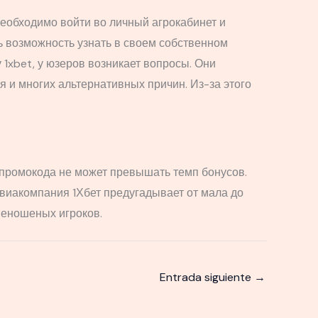
необходимо войти во личный агрокабинет и
ь возможность узнать в своем собственном
1xbet, у юзеров возникает вопросы. Они
я и многих альтернативных причин. Из-за этого
г промокода не может превышать темп бонусов.
авиакомпания 1Хбет предугадывает от мала до
неношеных игроков.
Entrada siguiente
→