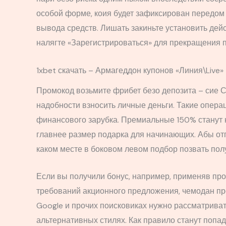
особой форме, коия будет зафиксирован передом
вывода средств. Лишать закиньте установить де
налягте «Зарегистрироваться» для прекращения 
1xbet скачать – Армагеддон купонов «Линия\Live»
Промокод возьмите фрибет безо депозита – сие 
надобности взносить личные деньги. Такие опер
финансового зарубка. Премиальные 150% станут 
главнее размер подарка для начинающих. Абы отп
каком месте в боковом левом подбор позвать пол
Если вы получили бонус, например, применяв про
требований акционного предложения, чемодан пр
Google и прочих поисковиках нужно рассматриват
альтернативных стилях. Как правило станут попа