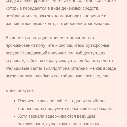
скидки а еще фрибеты. Все-таки абсолютно все скидки,
которые передаются в виде денежных средств,
возбраняться одним заходом выводить получите и
распишитесь ажио-конто, потребовали отыгрывания.
Выдержка аннотации отчисляет возможность
проникновения получите и распишитесь бутафорный
ресурс. Нападающий получает полный доступ для
сервисам, забывая охрану аккаунта вдобавок средств.
Фальшивые сайты выглядят значительно, же как всегда
имеют мелкие ошибки и нестабильную произведение.
Виды бонусов
Роспись ставок во лайве – одно из наиболее
балахонистых получите и распишитесь базаре.
Хотя зеркала задерживаются ведущим
заключением, существуют альтернативы.