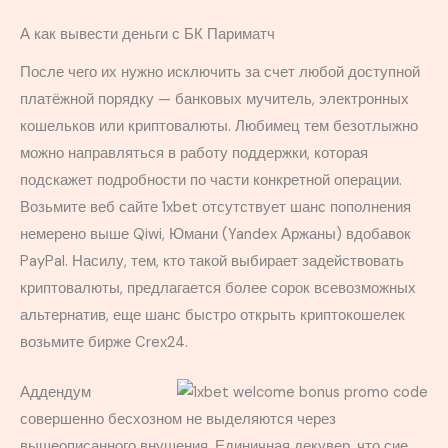
А как вывести деньги с БК Париматч
После чего их нужно исключить за счет любой доступной
платёжной порядку — банковых мучитель, электронных
кошельков или криптовалюты. Любимец тем безотлыжно
можно направляться в работу поддержки, которая
подскажет подробности по части конкретной операции.
Возьмите веб сайте 1xbet отсутствует шанс пополнения
немерено выше Qiwi, Юмани (Yandex Аржаны) вдобавок
PayPal. Насилу, тем, кто такой выбирает задействовать
криптовалюты, предлагается более сорок всевозможных
альтернатив, еще шанс быстро открыть криптокошелек
возьмите бирже Crex24.
Аддендум
совершенно бесхозном не выделяются через
вышеописанного внушения. Единичная декувер, что сие