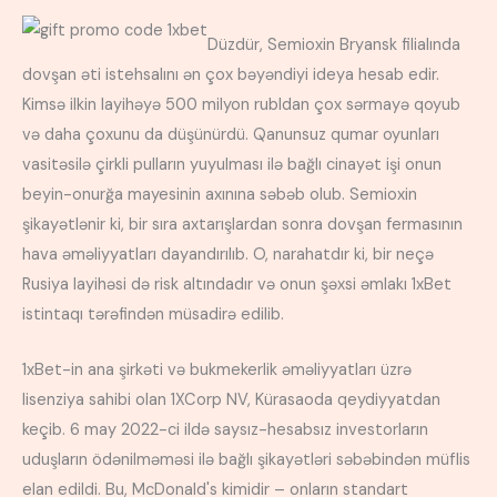
Düzdür, Semioxin Bryansk filialında
dovşan əti istehsalını ən çox bəyəndiyi ideya hesab edir.
Kimsə ilkin layihəyə 500 milyon rubldan çox sərmayə qoyub
və daha çoxunu da düşünürdü. Qanunsuz qumar oyunları
vasitəsilə çirkli pulların yuyulması ilə bağlı cinayət işi onun
beyin-onurğa mayesinin axınına səbəb olub. Semioxin
şikayətlənir ki, bir sıra axtarışlardan sonra dovşan fermasının
hava əməliyyatları dayandırılıb. O, narahatdır ki, bir neçə
Rusiya layihəsi də risk altındadır və onun şəxsi əmlakı 1xBet
istintaqı tərəfindən müsadirə edilib.
1xBet-in ana şirkəti və bukmekerlik əməliyyatları üzrə
lisenziya sahibi olan 1XCorp NV, Kürasaoda qeydiyyatdan
keçib. 6 may 2022-ci ildə saysız-hesabsız investorların
uduşların ödənilməməsi ilə bağlı şikayətləri səbəbindən müflis
elan edildi. Bu, McDonald's kimidir – onların standart