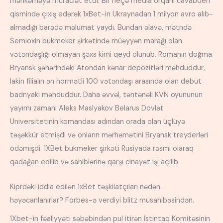
məhkəməyə müraciət etdi. Bir neçə media orqanı cavabdeh
qismində çıxış edərək 1xBet-in Ukraynadan 1 milyon avro alıb-
almadığı barədə məlumat yaydı. Bundan əlavə, mətndə
Semioxin bukmeker şirkətində müəyyən marağı olan
vətəndaşlığı olmayan şəxs kimi qeyd olunub. Romanın doğma
Bryansk şəhərindəki Atondan kənar depozitləri məhduddur,
lakin filialın ən hörmətli 100 vətəndaşı arasında olan debüt
badnyakı məhduddur. Daha əvvəl, təntənəli KVN oyununun
yayımı zamanı Aleks Maslyakov Belarus Dövlət
Universitetinin komandası adından orada olan üçlüyə
təşəkkür etmişdi və onların mərhəmətini Bryansk treyderləri
ödəmişdi. 1XBet bukmeker şirkəti Rusiyada rəsmi olaraq
qadağan edilib və sahiblərinə qarşı cinayət işi açılıb.
Kiprdəki iddia edilən 1xBet təşkilatçıları nədən
həyəcanlanırlar? Forbes-ə verdiyi blitz müsahibəsindən.
1Xbet-in fəaliyyəti səbəbindən pul itirən İstintaq Komitəsinin