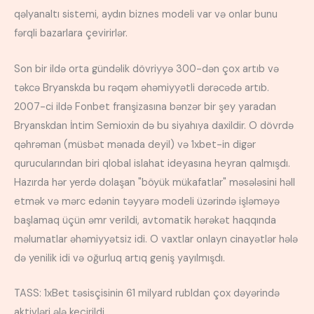
qəlyanaltı sistemi, aydın biznes modeli var və onlar bunu
fərqli bazarlara çevirirlər.
Son bir ildə orta gündəlik dövriyyə 300-dən çox artıb və
təkcə Bryanskda bu rəqəm əhəmiyyətli dərəcədə artıb.
2007-ci ildə Fonbet franşizasına bənzər bir şey yaradan
Bryanskdan İntim Semioxin də bu siyahıya daxildir. O dövrdə
qəhrəman (müsbət mənada deyil) və 1xbet-in digər
qurucularından biri qlobal islahat ideyasına heyran qalmışdı.
Hazırda hər yerdə dolaşan "böyük mükafatlar" məsələsini həll
etmək və mərc edənin təyyarə modeli üzərində işləməyə
başlamaq üçün əmr verildi, avtomatik hərəkət haqqında
məlumatlar əhəmiyyətsiz idi. O vaxtlar onlayn cinayətlər hələ
də yenilik idi və oğurluq artıq geniş yayılmışdı.
TASS: 1xBet təsisçisinin 61 milyard rubldan çox dəyərində
aktivləri ələ keçirildi