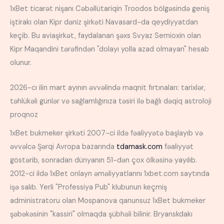
1xBet ticarət nişanı Cəbəllütariqin Troodos bölgəsində geniş
iştirakı olan Kipr dəniz şirkəti Navasard-da qeydiyyatdan
keçib.
Bu aviaşirkət, faydalanan şəxs Svyaz Semioxin olan
Kipr Maqandini tərəfindən "dolayı yolla azad olmayan" hesab
olunur.
2026-cı ilin mart ayının əvvəlində maqnit fırtınaları: tarixlər,
təhlükəli günlər və sağlamlığınıza təsiri ilə bağlı dəqiq astroloji
proqnoz
1xBet bukmeker şirkəti 2007-ci ildə fəaliyyətə başlayıb və
əvvəlcə Şərqi Avropa bazarında
tdamask.com
fəaliyyət
göstərib, sonradan dünyanın 51-dən çox ölkəsinə yayılıb.
2012-ci ildə 1xBet onlayn əməliyyatlarını 1xbet.com saytında
işə salıb. Yerli "Professiya Pub" klubunun keçmiş
administratoru olan Mospanova qanunsuz 1xBet bukmeker
şəbəkəsinin "kassiri" olmaqda şübhəli bilinir. Bryanskdakı