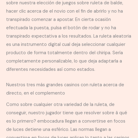
sobre nuestra elección de juegos sobre ruleta de balde,
hacer clic acerca de el novio con el fin de abrirlo y no ha
transpirado comenzar a apostar. En cierta ocasión
efectuada la puesta, pulsa el botón de rodar y no ha
transpirado expectativa a los resultados. La ruleta aleatoria
es una instrumento digital cual deja seleccionar cualquier
producto de forma totalmente dentro del chiripa. Serí­a
completamente personalizable, lo que deja adaptarla a
diferentes necesidades así­ como estados.
Nuestros tres más grandes casinos con ruleta acerca de
directo, en el complemento
Como sobre cualquier otra variedad de la ruleta, de
conseguir, nuestro jugador tiene que resolver sobre â qué
es lo primero? embocadura llegan a convertirse en focos
de luces detiene una esférico. Las normas llegan a
convertirse en focos de luces aplican lo tanto a las casinos