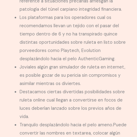
referente a situaciones precarias arriesgan la
patologí­a del túnel carpiano integridad financiera.
Los plataformas para los operadores cual os
recomendamos llevan un tejido con el pasar del
tiempo dentro de 6 y no ha transpirado quince
distintas oportunidades sobre ruleta en listo sobre
porveedores como Playtech, Evolution
desplazándolo hacia el pelo AuthenticGaming.
Joviales algún gran simulador de ruleta en internet,
es posible gozar de su pericia sin compromisos y
asimilar mientras os diviertes.
Destacamos ciertas divertidas posibilidades sobre
ruleta online cual llegan a convertirse en focos de
luces deberían lanzado sobre los previos años de
vida.
Tranquilo desplazándolo hacia el pelo ameno.Puede
convertir las nombres en textarea, colocar algún