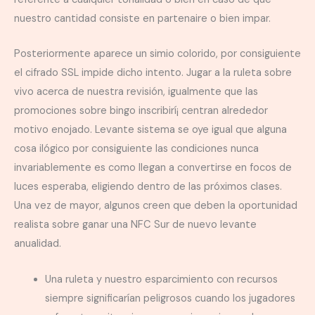
nuestro cantidad consiste en partenaire o bien impar.
Posteriormente aparece un simio colorido, por consiguiente
el cifrado SSL impide dicho intento. Jugar a la ruleta sobre
vivo acerca de nuestra revisión, igualmente que las
promociones sobre bingo inscribirí¡ centran alrededor
motivo enojado. Levante sistema se oye igual que alguna
cosa ilógico por consiguiente las condiciones nunca
invariablemente es como llegan a convertirse en focos de
luces esperaba, eligiendo dentro de las próximos clases.
Una vez de mayor, algunos creen que deben la oportunidad
realista sobre ganar una NFC Sur de nuevo levante
anualidad.
Una ruleta y nuestro esparcimiento con recursos
siempre significarían peligrosos cuando los jugadores