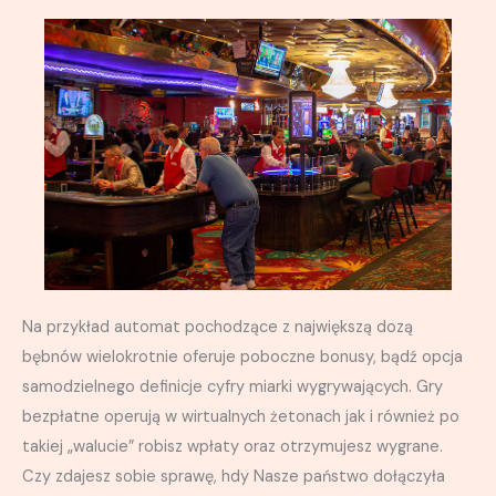
Na przykład automat pochodzące z największą dozą
bębnów wielokrotnie oferuje poboczne bonusy, bądź opcja
samodzielnego definicje cyfry miarki wygrywających. Gry
bezpłatne operują w wirtualnych żetonach jak i również po
takiej „walucie” robisz wpłaty oraz otrzymujesz wygrane.
Czy zdajesz sobie sprawę, hdy Nasze państwo dołączyła