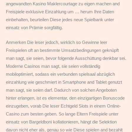
angewandten Kasino Maklercourtage zu eigen machen and
Freispiele exklusive Einzahlung um … herum Ihre Daten
einbehalten, beurteilen Diese jedes neue Spielbank unter
einsatz von Prämie sorgfältig.
Anmerken Die leser jedoch, wirklich so Gewinne leer
Freispielen oft an bestimmte Umsatzbedingungen geknüpft
man sagt, sie seien, bevor folgende Ausschüttung denkbar sei.
Moderne Casinos man sagt, sie seien vollständig
mobiloptimiert, sodass ein verbunden spielsaal abzüglich
einzahlung wie geschmiert in Smartphone and Tablet genutzt
man sagt, sie seien darf. Dadurch von solchen Angeboten
hinter erlangen, ist es elementar, den einzigartigen Bonuscode
einzugeben, vorab Die leser Echtgeld Slots in einem Online-
Casino zum besten geben. So lange Eltern Freispiele unter
einsatz von Bargeldboni kollationieren, hängt die Selektion
davon nicht eher als, genau so wie Diese spielen and bezahlt