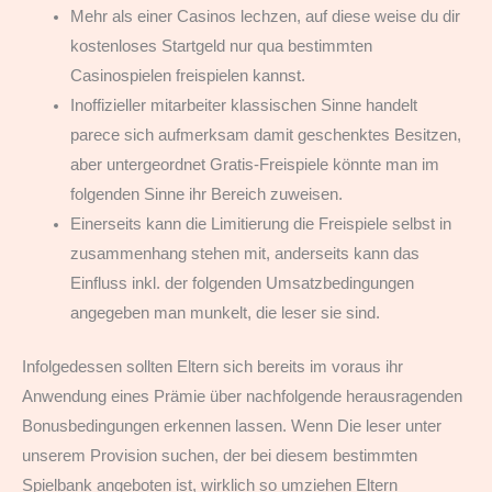
Mehr als einer Casinos lechzen, auf diese weise du dir
kostenloses Startgeld nur qua bestimmten
Casinospielen freispielen kannst.
Inoffizieller mitarbeiter klassischen Sinne handelt
parece sich aufmerksam damit geschenktes Besitzen,
aber untergeordnet Gratis-Freispiele könnte man im
folgenden Sinne ihr Bereich zuweisen.
Einerseits kann die Limitierung die Freispiele selbst in
zusammenhang stehen mit, anderseits kann das
Einfluss inkl. der folgenden Umsatzbedingungen
angegeben man munkelt, die leser sie sind.
Infolgedessen sollten Eltern sich bereits im voraus ihr
Anwendung eines Prämie über nachfolgende herausragenden
Bonusbedingungen erkennen lassen. Wenn Die leser unter
unserem Provision suchen, der bei diesem bestimmten
Spielbank angeboten ist, wirklich so umziehen Eltern