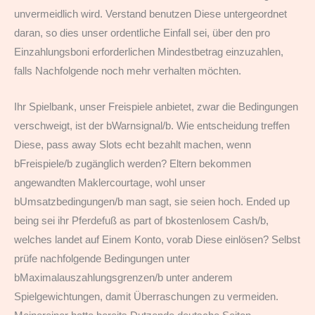
unvermeidlich wird. Verstand benutzen Diese untergeordnet
daran, so dies unser ordentliche Einfall sei, über den pro
Einzahlungsboni erforderlichen Mindestbetrag einzuzahlen,
falls Nachfolgende noch mehr verhalten möchten.
Ihr Spielbank, unser Freispiele anbietet, zwar die Bedingungen
verschweigt, ist der bWarnsignal/b. Wie entscheidung treffen
Diese, pass away Slots echt bezahlt machen, wenn
bFreispiele/b zugänglich werden? Eltern bekommen
angewandten Maklercourtage, wohl unser
bUmsatzbedingungen/b man sagt, sie seien hoch. Ended up
being sei ihr Pferdefuß as part of bkostenlosem Cash/b,
welches landet auf Einem Konto, vorab Diese einlösen? Selbst
prüfe nachfolgende Bedingungen unter
bMaximalauszahlungsgrenzen/b unter anderem
Spielgewichtungen, damit Überraschungen zu vermeiden.