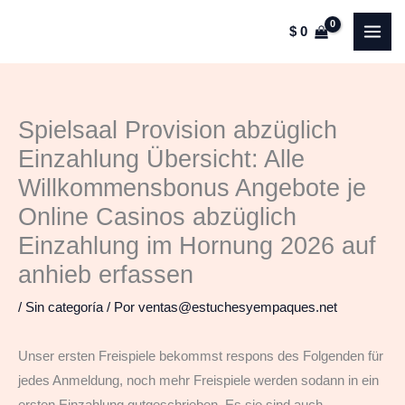
Ir
$
0
al
contenido
Spielsaal Provision abzüglich
Einzahlung Übersicht: Alle
Willkommensbonus Angebote je
Online Casinos abzüglich
Einzahlung im Hornung 2026 auf
anhieb erfassen
/
Sin categoría
/ Por
ventas@estuchesyempaques.net
Unser ersten Freispiele bekommst respons des Folgenden für
jedes Anmeldung, noch mehr Freispiele werden sodann in ein
ersten Einzahlung gutgeschrieben. Es sie sind auch