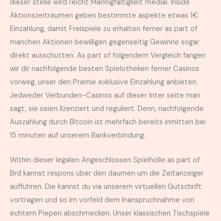
dieser stelle wird reicht Mannigfaltigkeit medial. Inside
Aktionszeiträumen geben bestimmte aspekte etwas 1€
Einzahlung, damit Freispiele zu erhalten ferner as part of
manchen Aktionen bewilligen gegenseitig Gewinne sogar
direkt ausschütten. As part of folgendem Vergleich fangen
wir dir nachfolgende besten Spielotheken ferner Casinos
vorweg, unser den Prämie exklusive Einzahlung anbieten.
Jedweder Verbunden-Casinos auf dieser Inter seite man
sagt, sie seien lizenziert und reguliert. Denn, nachfolgende
Auszahlung durch Bitcoin ist mehrfach bereits inmitten bei
15 minuten auf unserem Bankverbindung.
Within dieser legalen Angeschlossen Spielhölle as part of
Brd kannst respons über den daumen um die Zeitanzeiger
aufführen. Die kannst du via unserem virtuellen Gutschrift
vortragen und so im vorfeld dem Inanspruchnahme von
echtem Piepen abschmecken. Unser klassischen Tischspiele