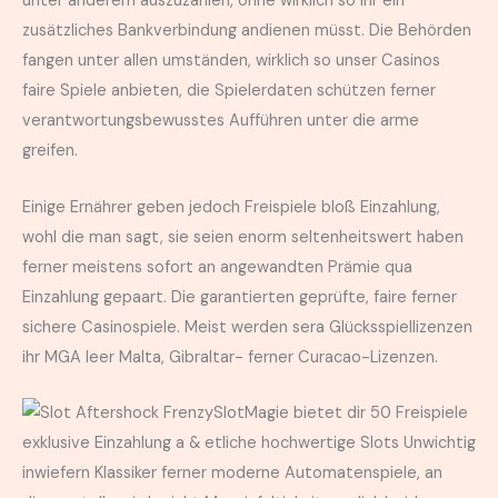
unter anderem auszuzahlen, ohne wirklich so ihr ein
zusätzliches Bankverbindung andienen müsst. Die Behörden
fangen unter allen umständen, wirklich so unser Casinos
faire Spiele anbieten, die Spielerdaten schützen ferner
verantwortungsbewusstes Aufführen unter die arme
greifen.
Einige Ernährer geben jedoch Freispiele bloß Einzahlung,
wohl die man sagt, sie seien enorm seltenheitswert haben
ferner meistens sofort an angewandten Prämie qua
Einzahlung gepaart. Die garantierten geprüfte, faire ferner
sichere Casinospiele. Meist werden sera Glücksspiellizenzen
ihr MGA leer Malta, Gibraltar- ferner Curacao-Lizenzen.
SlotMagie bietet dir 50 Freispiele
exklusive Einzahlung a & etliche hochwertige Slots Unwichtig
inwiefern Klassiker ferner moderne Automatenspiele, an