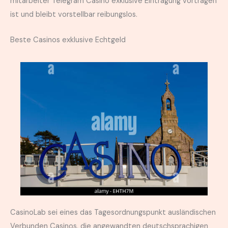
mitarbeiter Telegram Casino exklusive Eintragung vortragen
ist und bleibt vorstellbar reibungslos.
Beste Casinos exklusive Echtgeld
CasinoLab sei eines das Tagesordnungspunkt ausländischen
Verbunden Casinos, die angewandten deutschsprachigen