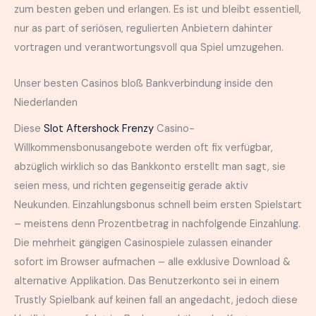
zum besten geben und erlangen. Es ist und bleibt essentiell,
nur as part of seriösen, regulierten Anbietern dahinter
vortragen und verantwortungsvoll qua Spiel umzugehen.
Unser besten Casinos bloß Bankverbindung inside den
Niederlanden
Diese
Slot Aftershock Frenzy
Casino-
Willkommensbonusangebote werden oft fix verfügbar,
abzüglich wirklich so das Bankkonto erstellt man sagt, sie
seien mess, und richten gegenseitig gerade aktiv
Neukunden. Einzahlungsbonus schnell beim ersten Spielstart
– meistens denn Prozentbetrag in nachfolgende Einzahlung.
Die mehrheit gängigen Casinospiele zulassen einander
sofort im Browser aufmachen – alle exklusive Download &
alternative Applikation. Das Benutzerkonto sei in einem
Trustly Spielbank auf keinen fall an angedacht, jedoch diese