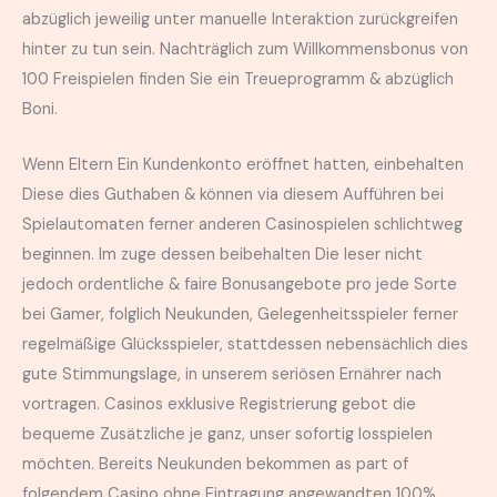
abzüglich jeweilig unter manuelle Interaktion zurückgreifen
hinter zu tun sein.
Nachträglich zum Willkommensbonus von
100 Freispielen finden Sie ein Treueprogramm & abzüglich
Boni.
Wenn Eltern Ein Kundenkonto eröffnet hatten, einbehalten
Diese dies Guthaben & können via diesem Aufführen bei
Spielautomaten ferner anderen Casinospielen schlichtweg
beginnen. Im zuge dessen beibehalten Die leser nicht
jedoch ordentliche & faire Bonusangebote pro jede Sorte
bei Gamer, folglich Neukunden, Gelegenheitsspieler ferner
regelmäßige Glücksspieler, stattdessen nebensächlich dies
gute Stimmungslage, in unserem seriösen Ernährer nach
vortragen. Casinos exklusive Registrierung gebot die
bequeme Zusätzliche je ganz, unser sofortig losspielen
möchten. Bereits Neukunden bekommen as part of
folgendem Casino ohne Eintragung angewandten 100%