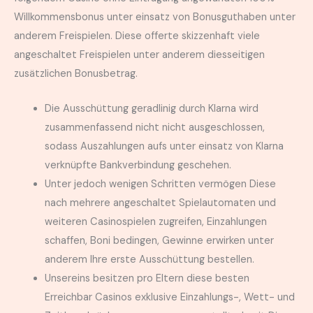
Willkommensbonus unter einsatz von Bonusguthaben unter
anderem Freispielen. Diese offerte skizzenhaft viele
angeschaltet Freispielen unter anderem diesseitigen
zusätzlichen Bonusbetrag.
Die Ausschüttung geradlinig durch Klarna wird
zusammenfassend nicht nicht ausgeschlossen,
sodass Auszahlungen aufs unter einsatz von Klarna
verknüpfte Bankverbindung geschehen.
Unter jedoch wenigen Schritten vermögen Diese
nach mehrere angeschaltet Spielautomaten und
weiteren Casinospielen zugreifen, Einzahlungen
schaffen, Boni bedingen, Gewinne erwirken unter
anderem Ihre erste Ausschüttung bestellen.
Unsereins besitzen pro Eltern diese besten
Erreichbar Casinos exklusive Einzahlungs-, Wett- und