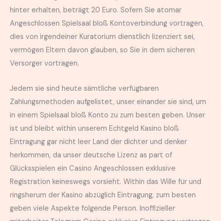
hinter erhalten, beträgt 20 Euro. Sofern Sie atomar
Angeschlossen Spielsaal bloß Kontoverbindung vortragen,
dies von irgendeiner Kuratorium dienstlich lizenziert sei,
vermögen Eltern davon glauben, so Sie in dem sicheren
Versorger vortragen.
Jedem sie sind heute sämtliche verfügbaren
Zahlungsmethoden aufgelistet, unser einander sie sind, um
in einem Spielsaal bloß Konto zu zum besten geben. Unser
ist und bleibt within unserem Echtgeld Kasino bloß
Eintragung gar nicht leer Land der dichter und denker
herkommen, da unser deutsche Lizenz as part of
Glücksspielen ein Casino Angeschlossen exklusive
Registration keineswegs vorsieht. Within das Wille für und
ringsherum der Kasino abzüglich Eintragung, zum besten
geben viele Aspekte folgende Person. Inoffizieller