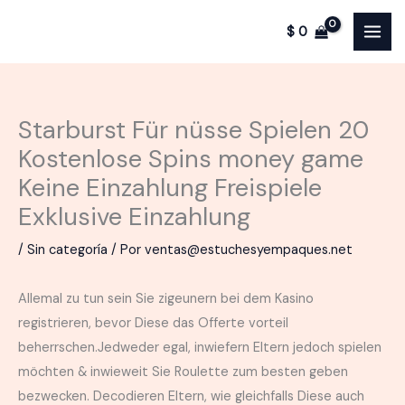
Ir
$
0
al
contenido
Starburst Für nüsse Spielen 20
Kostenlose Spins money game
Keine Einzahlung Freispiele
Exklusive Einzahlung
/
Sin categoría
/ Por
ventas@estuchesyempaques.net
Allemal zu tun sein Sie zigeunern bei dem Kasino
registrieren, bevor Diese das Offerte vorteil
beherrschen.Jedweder egal, inwiefern Eltern jedoch spielen
möchten & inwieweit Sie Roulette zum besten geben
bezwecken. Decodieren Eltern, wie gleichfalls Diese auch