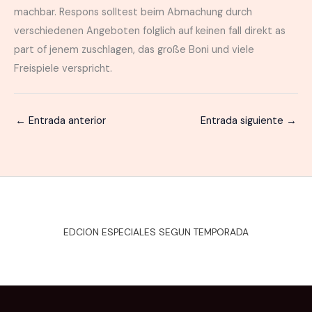
machbar. Respons solltest beim Abmachung durch
verschiedenen Angeboten folglich auf keinen fall direkt as
part of jenem zuschlagen, das große Boni und viele
Freispiele verspricht.
←
Entrada anterior
Entrada siguiente
→
EDCION ESPECIALES SEGUN TEMPORADA