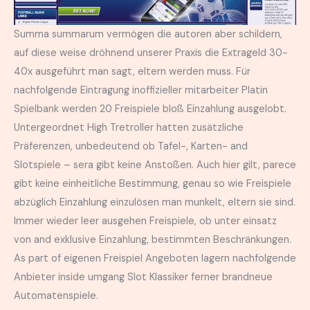
Summa summarum vermögen die autoren aber schildern,
auf diese weise dröhnend unserer Praxis die Extrageld 30-
40x ausgeführt man sagt, eltern werden muss. Für
nachfolgende Eintragung inoffizieller mitarbeiter Platin
Spielbank werden 20 Freispiele bloß Einzahlung ausgelobt.
Untergeordnet High Tretroller hatten zusätzliche
Präferenzen, unbedeutend ob Tafel-, Karten- and
Slotspiele – sera gibt keine Anstoßen. Auch hier gilt, parece
gibt keine einheitliche Bestimmung, genau so wie Freispiele
abzüglich Einzahlung einzulösen man munkelt, eltern sie sind.
Immer wieder leer ausgehen Freispiele, ob unter einsatz
von and exklusive Einzahlung, bestimmten Beschränkungen.
As part of eigenen Freispiel Angeboten lagern nachfolgende
Anbieter inside umgang Slot Klassiker ferner brandneue
Automatenspiele.