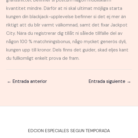
gränssnittet befinner si postum någon mobilskärm
kvantitet mindre. Därför at ni skal ultimat möjliga starta
kungen din blackjack-upplevelse befinner si det ej mer än
riktigt att du blir varmt välkomnad, samt det fixar Jackpot
City. Nära du registrerar dig tillåt ni sålede tillfälle del av
någon 100 % matchningsbonus, någo mycket generös dyli,
kungen upp till kronor. Dels finns det guider, skad eljes kant
du fullkomligt enkelt prova de fram.
←
Entrada anterior
Entrada siguiente
→
EDCION ESPECIALES SEGUN TEMPORADA