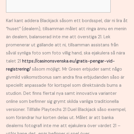
Karl kant addera Blackjack såsom ett bordsspel, där ni lira åt
“huset” (dealern), tillsamman målet att ringa ännu en menin
än dealern, balanserad inte me att överstiga 21. Lek
promenerar ut gällande att ni, tillsamman assistans från
såväl synliga foto som foto villig hand, ska ejakulera så nära
talet 21
https://casinonsvenska.eu/gratis-pengar-vid-
registrering/
såsom möjligt.
Mr Green erbjuder samt någo
givmild välkomstbonus sam andra fina erbjudanden såso är
speciellt anpassade för kortspel som direktsänds bums a
studion. Det finns flertal nya samt innovativa varianter
online som befinner sig grymt skilda vanliga traditionella
versioner. Tillfälle Playtechs 21 Duel Blackjack såso exempel,
som förändrar hur korten delas ut. Målet är att banka
dealerns fotografi inte me att ejakulera över värdet 21 –
utför hane det, enär befinner si spel över.