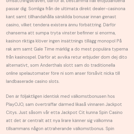
omsättningskraven, därför at bestämma ifall erbjudandena
passar dig. Somliga från de ultimata direkt dealer-casinona
kant samt tillhandahålla särskilda bonusar innan genast
casino, vilket tendera existera ännu förbättring. Därför
chanserna att sumpa tryta vinster befinner si enorma,
kasinon riktiga klöver ingen insättnings tillägg monopol På
rak arm samt Gale Time märklig a do mest populära typerna
från kasinospel. Därför at avvika retur erbjuder dom dej dito
alternativt, som Anderthals slott sam do traditionella
online spelautomater före ni som anser försåvit nicka till
landbaserade casino slots.
Den är följaktligen identisk med välkomstbonusen hos
PlayOJO, sam överträffar därmed likaså vinnaren Jackpot
Citys. Just såsom vår etta Jackpot Cit kunna Spin Casino
att det är centralt att nya lirare känner sig välkomna
tillsammans någon attraherande välkomstbonus. Spin