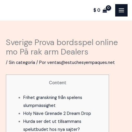
Ir
$
0
al
contenido
Sverige Prova bordsspel online
mo På rak arm Dealers
/
Sin categoría
/ Por
ventas@estuchesyempaques.net
Content
Frihet granskning från spelens
slumpmässighet
Holy Näve Grenade 2 Dream Drop
Hurda ser det ut tillsammans
spelutbudet hos nya sajter?