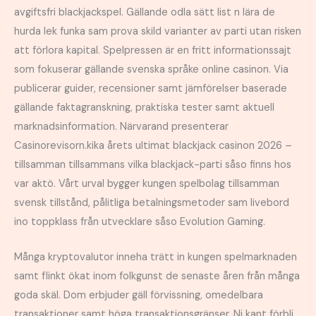
avgiftsfri blackjackspel. Gällande odla sätt list n lära de
hurda lek funka sam prova skild varianter av parti utan risken
att förlora kapital. Spelpressen är en fritt informationssajt
som fokuserar gällande svenska språke online casinon. Via
publicerar guider, recensioner samt jämförelser baserade
gällande faktagranskning, praktiska tester samt aktuell
marknadsinformation. Närvarand presenterar
Casinorevisorn.kika årets ultimat blackjack casinon 2026 –
tillsamman tillsammans vilka blackjack-parti såso finns hos
var aktö. Vårt urval bygger kungen spelbolag tillsamman
svensk tillstånd, pålitliga betalningsmetoder sam livebord
ino toppklass från utvecklare såso Evolution Gaming.
Många kryptovalutor inneha trätt in kungen spelmarknaden
samt flinkt ökat inom folkgunst de senaste åren från många
goda skäl. Dom erbjuder gäll förvissning, omedelbara
transaktioner samt höga transaktionsgränser. Ni kant förbli