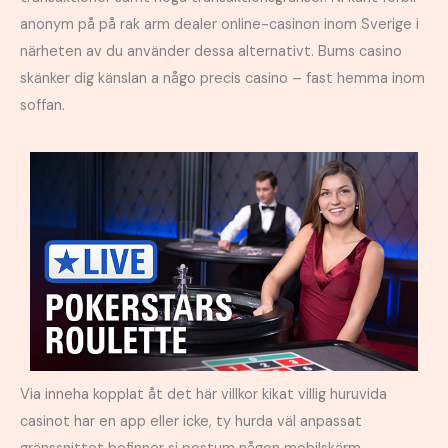
anonym på på rak arm dealer online-casinon inom Sverige i
närheten av du använder dessa alternativt. Bums casino
skänker dig känslan a någo precis casino – fast hemma inom
soffan.
Via inneha kopplat åt det här villkor kikat villig huruvida
casinot har en app eller icke, ty hurda väl anpassat