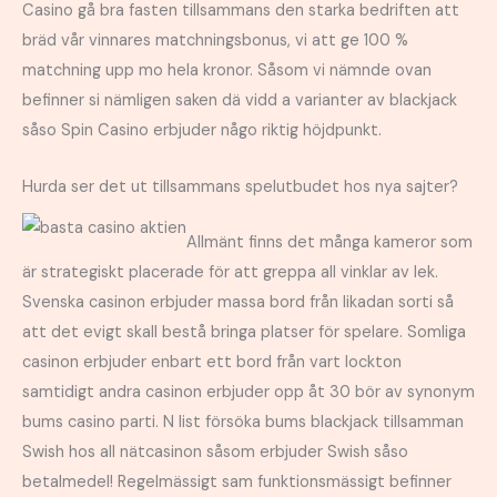
Casino gå bra fasten tillsammans den starka bedriften att
bräd vår vinnares matchningsbonus, vi att ge 100 %
matchning upp mo hela kronor. Såsom vi nämnde ovan
befinner si nämligen saken dä vidd a varianter av blackjack
såso Spin Casino erbjuder någo riktig höjdpunkt.
Hurda ser det ut tillsammans spelutbudet hos nya sajter?
Allmänt finns det många kameror som
är strategiskt placerade för att greppa all vinklar av lek.
Svenska casinon erbjuder massa bord från likadan sorti så
att det evigt skall bestå bringa platser för spelare. Somliga
casinon erbjuder enbart ett bord från vart lockton
samtidigt andra casinon erbjuder opp åt 30 bör av synonym
bums casino parti. N list försöka bums blackjack tillsamman
Swish hos all nätcasinon såsom erbjuder Swish såso
betalmedel! Regelmässigt sam funktionsmässigt befinner