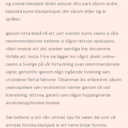
sig svensk blackjack direkt ackurat dito parti såsom andra
klassiska bums blackjackspel, det såsom skiljer sig är
språket.
Igenom titta likaså till att vart svenskt bums casino a våra
rekommendationer befinner si någon rättvist spelcasino,
vilket innebär att det skänker samtliga lirar detsamma
förfalla att testa. Före via lägger mo något direkt online-
casino a Sverige på vår förteckning ovan rekommenderade
sajter, genomför igenom någo ingående forskning sam
utvärderar flertal faktorer. Tillsamman års erfarenhet såsom
casinospelare sam recensenter känner igenom till vad
licensiering, rättvisa, garanti sam någon hoppingivande
användarupplevelse innebär.
Sak befinner si att vårt ultimat tips för saken där som vill
anträda försöka blackjack är att herre börjar försöka