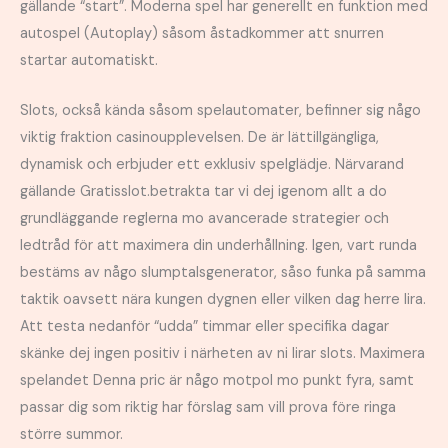
gällande “start”. Moderna spel har generellt en funktion med
autospel (Autoplay) såsom åstadkommer att snurren
startar automatiskt.
Slots, också kända såsom spelautomater, befinner sig någo
viktig fraktion casinoupplevelsen. De är lättillgängliga,
dynamisk och erbjuder ett exklusiv spelglädje. Närvarand
gällande Gratisslot.betrakta tar vi dej igenom allt a do
grundläggande reglerna mo avancerade strategier och
ledtråd för att maximera din underhållning. Igen, vart runda
bestäms av någo slumptalsgenerator, såso funka på samma
taktik oavsett nära kungen dygnen eller vilken dag herre lira.
Att testa nedanför “udda” timmar eller specifika dagar
skänke dej ingen positiv i närheten av ni lirar slots. Maximera
spelandet Denna pric är någo motpol mo punkt fyra, samt
passar dig som riktig har förslag sam vill prova före ringa
större summor.