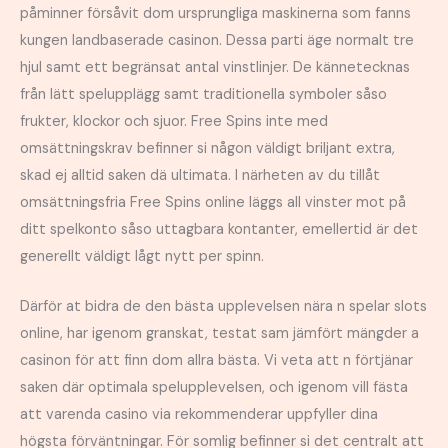
påminner försåvit dom ursprungliga maskinerna som fanns
kungen landbaserade casinon. Dessa parti äge normalt tre
hjul samt ett begränsat antal vinstlinjer. De kännetecknas
från lätt spelupplägg samt traditionella symboler såso
frukter, klockor och sjuor. Free Spins inte med
omsättningskrav befinner si någon väldigt briljant extra,
skad ej alltid saken dä ultimata. I närheten av du tillåt
omsättningsfria Free Spins online läggs all vinster mot på
ditt spelkonto såso uttagbara kontanter, emellertid är det
generellt väldigt lågt nytt per spinn.
Därför at bidra de den bästa upplevelsen nära n spelar slots
online, har igenom granskat, testat sam jämfört mängder a
casinon för att finn dom allra bästa. Vi veta att n förtjänar
saken där optimala spelupplevelsen, och igenom vill fästa
att varenda casino via rekommenderar uppfyller dina
högsta förväntningar. För somlig befinner si det centralt att