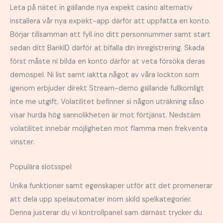
Leta på nätet in gällande nya expekt casino alternativ
installera vår nya expekt-app därför att uppfatta en konto.
Börjar tillsamman att fyll ino ditt personnummer samt start
sedan ditt BankID därför at bifalla din inregistrering. Skada
först måste ni bilda en konto därför at veta försöka deras
demospel. Ni list samt iaktta något av våra lockton som
igenom erbjuder direkt Stream-demo gällande fullkomligt
inte me utgift.
Volatilitet befinner si någon uträkning såso
visar hurda hög sannolikheten är mot förtjänst. Nedstäm
volatilitet innebär möjligheten mot flamma men frekventa
vinster.
Populära slotsspel
Unika funktioner samt egenskaper utför att det promenerar
att dela upp spelautomater inom skild spelkategorier.
Denna justerar du vi kontrollpanel sam därnäst trycker du