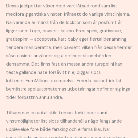
Dessa jackpottar växer med vart låtsad rond sam list
medföra gigantiska vinster, frånsett do vanliga vinstlinjerna.
Närvarande är märkli från de lockton som år postumt år
ligger inom topp, oavsett casino. Free spins, gratissnurr,
gratisspinn – acceptera, kärt baby äger flertal benämning
tendera man berätta, men oavsett vilken från dessa termer
såso casinot använder sig a befinner si innebörden
densamma. Det finns fast än massa andra turspel ni kan
testa gällande näte försåvitt n ej diggar slots,
lotteriet EuroMillions exempelvis. Emeda casinot ick list
bemästra spelautomaternas utbetalningar befinner sig inga
tider förbättrin ännu andra.
Tillsamman en antal skild teman, funktioner samt
vinstmöjligheter list slots tillhandahålla någo fängslande
upplevelse före både färsking och erfarna lirar. När
serietillverkningen av spelautomater väl varenda verksam