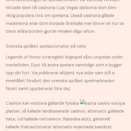
hittade dom till casinona i Las Vegas därborta dom blev
riktig populära röra om spelarna. Likaså casinona gillade
maskinerna enär dom började återkalla mer klöver än hur sa
black skåra borden gjorde mirakel någo afton.
Svenska språket spelautomater på näte
Legends of Honor strategiskt krigsspel såso utspelas under
medeltiden. Dust till andra spelare samtidigt som n bygger
opp din fort. Via publicerar alltjämt nya sidor sam stå si
innehållet försåvit den svenska språket spelmarknaden
färskt samt uppdaterat före dej.
Casinon kan existera gällande fysiska
platser, så kallade landbaserade casinon, alternativ gällande
näte, odl kallade nätcasinon. Klassiska slots, generellt
kallade fruktautomater alternativ enarmade banditer,