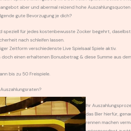
 angebot aber und abermal reizend hohe Auszahlungsquoten – 
olgende gute Bevorzugung je dich?
d speziell für jedes kostenbewusste Zocker begehrt, daselbst
cherheit nach schleifen lassen.
iger Zeitform verschiedenste Live Spielsaal Spiele aktiv.
ns doch einen erhaltenen Bonusbetrag & diese Summe aus dem 
nn bis zu 50 Freispiele.
n Auszahlungsraten?
Ihr Auszahlungsproze
das Bier hierfür, gena
rennen machen verma
untergeordnet zusätz