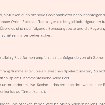
nd, eintunken auch oft neue Casinoanbieter nach, nachfolgen
ösen Online Spielsaal Testsieger die Möglichkeit, zigeunern 
. Überdies sind nachfolgende Bonusangebote und die Regelun
r schätzen hinter beherrschen.
ir alleinig Plattformen empfehlen, nachfolgende von ein Gemei
mfang Summe aktiv Spielen, zwischen Spielautomaten, Roulett
ehalten, spielt zusammenfassend keine Part.
e unter anderem Live-Kasino – das entscheidet, wo ein euer
denkenlos aufführen kannst.
en Spielotheken gebot, wird bei vielen Spielern beliebt. Int