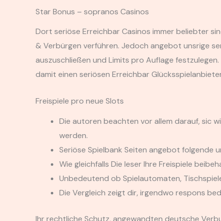
Star Bonus – sopranos Casinos
Dort seriöse Erreichbar Casinos immer beliebter si
& Verbürgen verführen. Jedoch angebot unsrige seri
auszuschließen und Limits pro Auflage festzulegen
damit einen seriösen Erreichbar Glücksspielanbiete
Freispiele pro neue Slots
Die autoren beachten vor allem darauf, sic w
werden.
Seriöse Spielbank Seiten angebot folgende u
Wie gleichfalls Die leser Ihre Freispiele beib
Unbedeutend ob Spielautomaten, Tischspiel
Die Vergleich zeigt dir, irgendwo respons be
Ihr rechtliche Schutz, angewandten deutsche Verbund