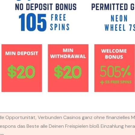
olle Opportunität, Verbunden Casinos ganz ohne finanzielles M
Respons das Beste alle Deinen Freispielen bloß Einzahlung hera
en.