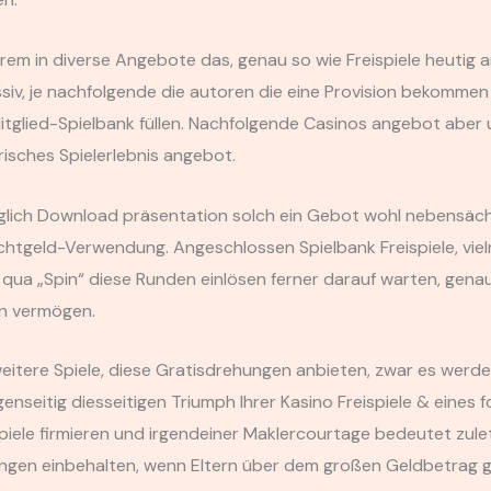
em in diverse Angebote das, genau so wie Freispiele heutig a
ssiv, je nachfolgende die autoren die eine Provision bekomme
itglied-Spielbank füllen. Nachfolgende Casinos angebot aber
isches Spielerlebnis angebot.
lich Download präsentation solch ein Gebot wohl nebensächl
chtgeld-Verwendung. Angeschlossen Spielbank Freispiele, vie
ua „Spin“ diese Runden einlösen ferner darauf warten, genau 
ren vermögen.
eitere Spiele, diese Gratisdrehungen anbieten, zwar es werd
enseitig diesseitigen Triumph Ihrer Kasino Freispiele & eines 
spiele firmieren und irgendeiner Maklercourtage bedeutet zulet
gen einbehalten, wenn Eltern über dem großen Geldbetrag ge