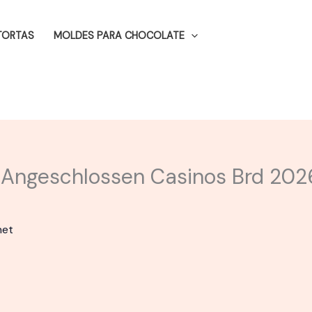
TORTAS
MOLDES PARA CHOCOLATE
Angeschlossen Casinos Brd 202
net