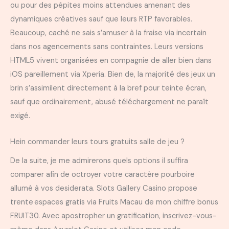
ou pour des pépites moins attendues amenant des
dynamiques créatives sauf que leurs RTP favorables.
Beaucoup, caché ne sais s’amuser à la fraise via incertain
dans nos agencements sans contraintes. Leurs versions
HTML5 vivent organisées en compagnie de aller bien dans
iOS pareillement via Xperia. Bien de, la majorité des jeux un
brin s’assimilent directement à la bref pour teinte écran,
sauf que ordinairement, abusé téléchargement ne paraît
exigé.
Hein commander leurs tours gratuits salle de jeu ?
De la suite, je me admirerons quels options il suffira
comparer afin de octroyer votre caractère pourboire
allumé à vos desiderata. Slots Gallery Casino propose
trente espaces gratis via Fruits Macau de mon chiffre bonus
FRUIT30. Avec apostropher un gratification, inscrivez-vous-