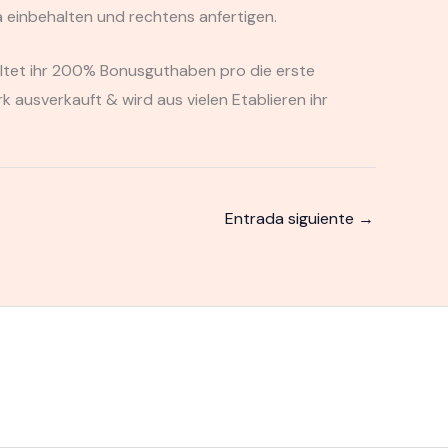
nia einbehalten und rechtens anfertigen.
altet ihr 200% Bonusguthaben pro die erste
ausverkauft & wird aus vielen Etablieren ihr
Entrada siguiente
→