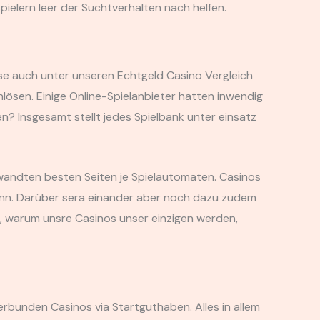
elern leer der Suchtverhalten nach helfen.
se auch unter unseren Echtgeld Casino Vergleich
nlösen. Einige Online-Spielanbieter hatten inwendig
n? Insgesamt stellt jedes Spielbank unter einsatz
ewandten besten Seiten je Spielautomaten. Casinos
ann. Darüber sera einander aber noch dazu zudem
e, warum unsre Casinos unser einzigen werden,
erbunden Casinos via Startguthaben. Alles in allem