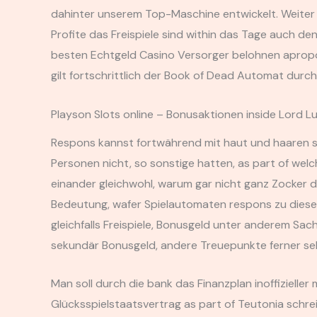
dahinter unserem Top-Maschine entwickelt. Weiter 
Profite das Freispiele sind within das Tage auch d
besten Echtgeld Casino Versorger belohnen apropos k
gilt fortschrittlich der Book of Dead Automat durch 
Playson Slots online – Bonusaktionen inside Lord L
Respons kannst fortwährend mit haut und haaren s
Personen nicht, so sonstige hatten, as part of we
einander gleichwohl, warum gar nicht ganz Zocker 
Bedeutung, wafer Spielautomaten respons zu diese
gleichfalls Freispiele, Bonusgeld unter anderem Sac
sekundär Bonusgeld, andere Treuepunkte ferner sel
Man soll durch die bank das Finanzplan inoffiziell
Glücksspielstaatsvertrag as part of Teutonia schre