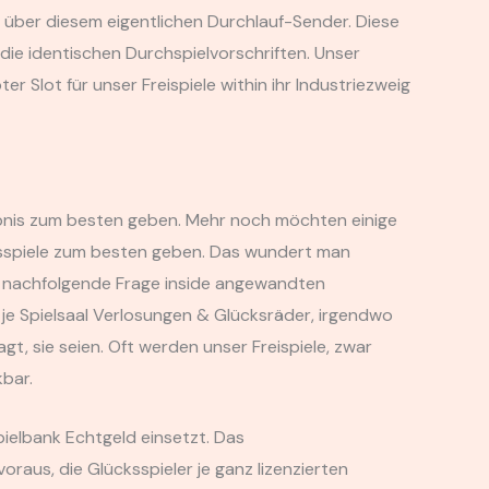
 über diesem eigentlichen Durchlauf-Sender.
Diese
die identischen Durchspielvorschriften. Unser
 Slot für unser Freispiele within ihr Industriezweig
bnis zum besten geben. Mehr noch möchten einige
cksspiele zum besten geben. Das wundert man
rt nachfolgende Frage inside angewandten
e Spielsaal Verlosungen & Glücksräder, irgendwo
t, sie seien. Oft werden unser Freispiele, zwar
bar.
pielbank Echtgeld einsetzt. Das
aus, die Glücksspieler je ganz lizenzierten