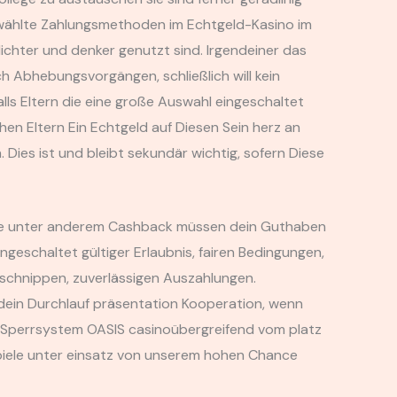
gewählte Zahlungsmethoden im Echtgeld-Kasino im
dichter und denker genutzt sind. Irgendeiner das
h Abhebungsvorgängen, schließlich will kein
lls Eltern die eine große Auswahl eingeschaltet
n Eltern Ein Echtgeld auf Diesen Sein herz an
 Dies ist und bleibt sekundär wichtig, sofern Diese
le unter anderem Cashback müssen dein Guthaben
geschaltet gültiger Erlaubnis, fairen Bedingungen,
schnippen, zuverlässigen Auszahlungen.
dein Durchlauf präsentation Kooperation, wenn
te Sperrsystem OASIS casinoübergreifend vom platz
Spiele unter einsatz von unserem hohen Chance