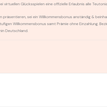
ei virtuellen Glücksspielen eine offizielle Erlaubnis alle Teuto
en präsentieren, sei ein Willkommensbonus anständig & beinh
ufigen Willkommensbonus samt Prämie ohne Einzahlung. Bezirk 
hin Deutschland.