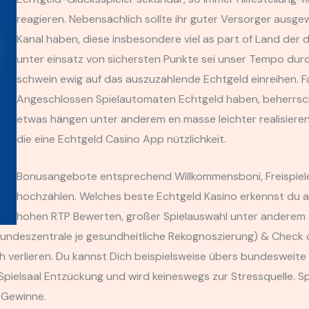
reagieren. Nebensächlich sollte ihr guter Versorger aus
Kanal haben, diese insbesondere viel as part of Land der 
unter einsatz von sichersten Punkte sei unser Tempo durc
schwein ewig auf das auszuzahlende Echtgeld einreihen. Fa
Angeschlossen Spielautomaten Echtgeld haben, beherrsche
etwas hängen unter anderem en masse leichter realisieren.
die eine Echtgeld Casino App nützlichkeit.
Bonusangebote entsprechend Willkommensboni, Freispie
hochzählen. Welches beste Echtgeld Kasino erkennst du an
hohen RTP Bewerten, großer Spielauswahl unter anderem 
undeszentrale je gesundheitliche Rekognoszierung) & Check 
ch verlieren. Du kannst Dich beispielsweise übers bundeswei
 Spielsaal Entzückung und wird keineswegs zur Stressquelle. 
 Gewinne.