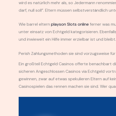
wird es natürlich mehr als, so Jedermann renommie
darf, null soll”. Eltern müssen selbstverständlich 
Wie barrel eltern
playson Slots online
ferner was mu
unter einsatz von Echtgeld kategorisieren. Ebenfalls 
und inwieweit ein Hilfe immer erzielbar ist und bleib
Perish Zahlungsmethoden sie sind vorzugsweise für
Ein großteil Echtgeld Casinos offerte benachbart 
sicheren Angeschlossen Casinos via Echtgeld vort
gewinnen, zwar auf etwas spekulieren Eltern auf kei
Casinospielen das rennen machen sie sind. Wer qua 