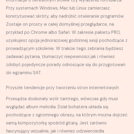
informacje o określonym słowie czy wyrażeniu formularza.
Przy systemach Windows, Mac lub Linux zamierzasz
konstytuować skróty, aby nadrobić otwieranie programów.
Zostaje on prosty w całej domyślnej przeglądarce, na
przykład po Chrome albo Safari. W zakresie pakietu PRO,
uzyskujesz opcja jednorazowej godzinnej sesji pochodzące z
prowadzącym szkolenie. W trakcie tego zebrania będziesz
zadawać pytania, tłumaczyć niepewności jak i również
zdobyć pojedyncze porady odnoszące się do przygotowań
do egzaminu SAT.
Przyszłe tendencje przy tworzeniu stron internetowych
Przesądza doskonały wzór tamtego, wówczas gdy musi
wyglądać album melodia. Dział bohatera układa się
pochodzące z ogromnego obrazu, na którym można dojrzeć
samą kompozytorkę spośród gitarą. Jest zarówno
fascynujący wizualnie, jak i również odzwierciedla