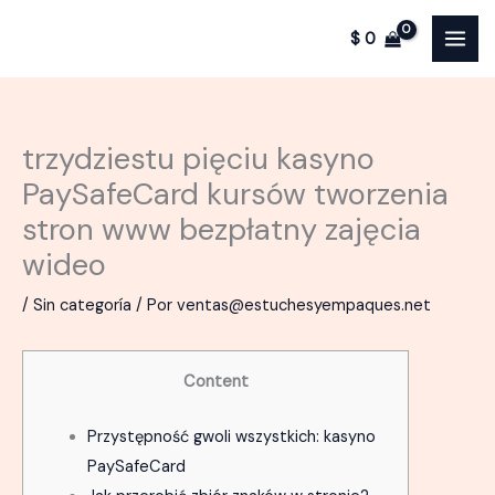
Ir
$
0
al
contenido
trzydziestu pięciu kasyno
PaySafeCard kursów tworzenia
stron www bezpłatny zajęcia
wideo
/
Sin categoría
/ Por
ventas@estuchesyempaques.net
Content
Przystępność gwoli wszystkich: kasyno
PaySafeCard