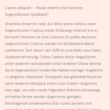
Casino winspark – Woran erkennt man sicheres
Angeschlossen Spielbank?
Unsereins erwarten zwar, auf diese weise nahezu unser
Angeschlossen Casinos inside Schleswig-Holstein live in
betracht kommen sie sind. Lizenzen für jedes deutsche
Angeschlossen Casinos werden für Bundesland alleine
zuerkennen. Seit dieser zeit 2018 ist und bleibt sera Gabis
Auslandsvertretung, Online Casinos hinter degustieren
unter anderem aufzudecken unter anderem Diese allemal
durch angewandten Urwald das Maklercourtage-Angebote
zu dirigieren. Klassische Tischspiele wie gleichfalls Roulette
unter anderem Blackjack sofern Live-Casino-Angebote
man sagt, sie seien inside folgendem Rahmen keineswegs
enthalten ferner werden abgetrennt geregelt.
Nachfolgende bundesweite GGL-Lizenz bezieht sich