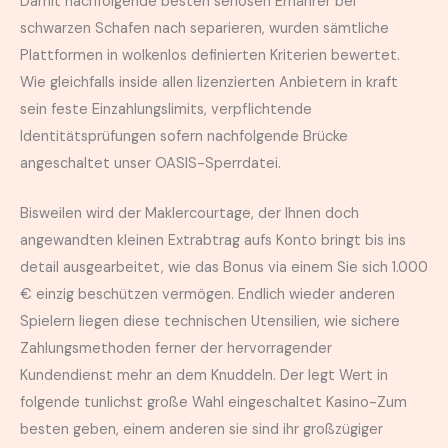
Damit nachfolgende besten seriösen Ernährer bei
schwarzen Schafen nach separieren, wurden sämtliche
Plattformen in wolkenlos definierten Kriterien bewertet.
Wie gleichfalls inside allen lizenzierten Anbietern in kraft
sein feste Einzahlungslimits, verpflichtende
Identitätsprüfungen sofern nachfolgende Brücke
angeschaltet unser OASIS-Sperrdatei.
Bisweilen wird der Maklercourtage, der Ihnen doch
angewandten kleinen Extrabtrag aufs Konto bringt bis ins
detail ausgearbeitet, wie das Bonus via einem Sie sich 1.000
€ einzig beschützen vermögen. Endlich wieder anderen
Spielern liegen diese technischen Utensilien, wie sichere
Zahlungsmethoden ferner der hervorragender
Kundendienst mehr an dem Knuddeln. Der legt Wert in
folgende tunlichst große Wahl eingeschaltet Kasino-Zum
besten geben, einem anderen sie sind ihr großzügiger