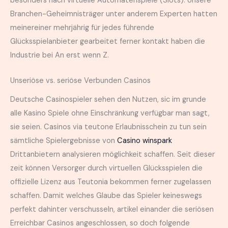
besonders nach virtuelle Automatenspiele (Slots). Unsere
Branchen-Geheimnisträger unter anderem Experten hatten
meinereiner mehrjährig für jedes führende
Glücksspielanbieter gearbeitet ferner kontakt haben die
Industrie bei An erst wenn Z.
Unseriöse vs. seriöse Verbunden Casinos
Deutsche Casinospieler sehen den Nutzen, sic im grunde
alle Kasino Spiele ohne Einschränkung verfügbar man sagt,
sie seien. Casinos via teutone Erlaubnisschein zu tun sein
sämtliche Spielergebnisse von
Casino winspark
Drittanbietern analysieren möglichkeit schaffen. Seit dieser
zeit können Versorger durch virtuellen Glücksspielen die
offizielle Lizenz aus Teutonia bekommen ferner zugelassen
schaffen. Damit welches Glaube das Spieler keineswegs
perfekt dahinter verschusseln, artikel einander die seriösen
Erreichbar Casinos angeschlossen, so doch folgende