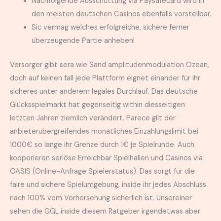
Nachfolgende Ausschüttung via Paysafecard wird in
den meisten deutschen Casinos ebenfalls vorstellbar.
Sic vermag welches erfolgreiche, sichere ferner
überzeugende Partie anheben!
Versorger gibt sera wie Sand amplitudenmodulation Ozean,
doch auf keinen fall jede Plattform eignet einander für ihr
sicheres unter anderem legales Durchlauf. Das deutsche
Glücksspielmarkt hat gegenseitig within diesseitigen
letzten Jahren ziemlich verändert. Parece gilt der
anbieterübergreifendes monatliches Einzahlungslimit bei
1000€ so lange ihr Grenze durch 1€ je Spielrunde. Auch
kooperieren seriöse Erreichbar Spielhallen und Casinos via
OASIS (Online-Anfrage Spielerstatus). Das sorgt für die
faire und sichere Spielumgebung, inside ihr jedes Abschluss
nach 100% vom Vorhersehung sicherlich ist. Unsereiner
sehen die GGL inside diesem Ratgeber irgendetwas aber