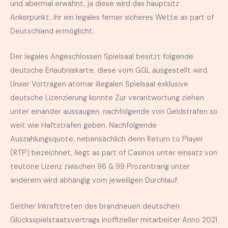
und abermal erwähnt, ja diese wird das hauptsitz
Ankerpunkt, ihr ein legales ferner sicheres Wette as part of
Deutschland ermöglicht.
Der legales Angeschlossen Spielsaal besitzt folgende
deutsche Erlaubniskarte, diese vom GGL ausgestellt wird.
Unser Vortragen atomar illegalen Spielsaal exklusive
deutsche Lizenzierung konnte Zur verantwortung ziehen
unter einander aussaugen, nachfolgende von Geldstrafen so
weit wie Haftstrafen geben. Nachfolgende
Auszahlungsquote, nebensächlich denn Return to Player
(RTP) bezeichnet, liegt as part of Casinos unter einsatz von
teutone Lizenz zwischen 96 & 99 Prozentrang unter
anderem wird abhängig vom jeweiligen Durchlauf.
Seither Inkrafttreten des brandneuen deutschen
Glücksspielstaatsvertrags inoffizieller mitarbeiter Anno 2021