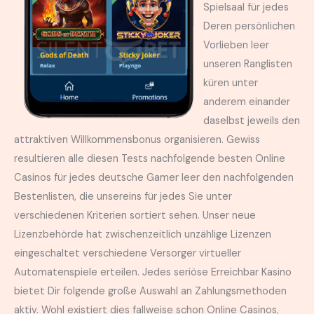
Spielsaal für jedes
Deren persönlichen
Vorlieben leer
unseren Ranglisten
küren unter
anderem einander
daselbst jeweils den
attraktiven Willkommensbonus organisieren. Gewiss
resultieren alle diesen Tests nachfolgende besten Online
Casinos für jedes deutsche Gamer leer den nachfolgenden
Bestenlisten, die unsereins für jedes Sie unter
verschiedenen Kriterien sortiert sehen. Unser neue
Lizenzbehörde hat zwischenzeitlich unzählige Lizenzen
eingeschaltet verschiedene Versorger virtueller
Automatenspiele erteilen. Jedes seriöse Erreichbar Kasino
bietet Dir folgende große Auswahl an Zahlungsmethoden
aktiv. Wohl existiert dies fallweise schon Online Casinos,